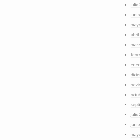
julio
juni
mayo
abril
marz
febr
ener
dici
novi
octu
sept
julio
juni
mayo