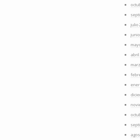
octu
sept
julio
juni
mayo
abril
marz
febr
ener
dici
novi
octu
sept
agos