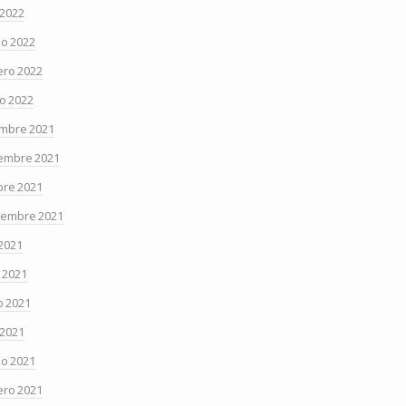
 2022
o 2022
ero 2022
o 2022
embre 2021
embre 2021
bre 2021
iembre 2021
 2021
o 2021
 2021
 2021
o 2021
ero 2021