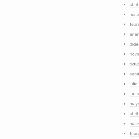
abril
marz
febr
ener
dici
novi
octu
sept
julio
juni
mayo
abril
marz
febr