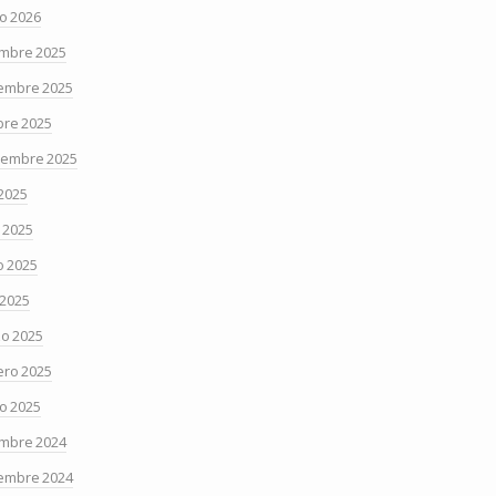
o 2026
embre 2025
embre 2025
bre 2025
iembre 2025
 2025
o 2025
 2025
 2025
o 2025
ero 2025
o 2025
embre 2024
embre 2024