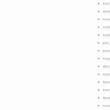
ener
dici
novi
octu
sept
julio
juni
mayo
abril
marz
febr
ener
dici
novi