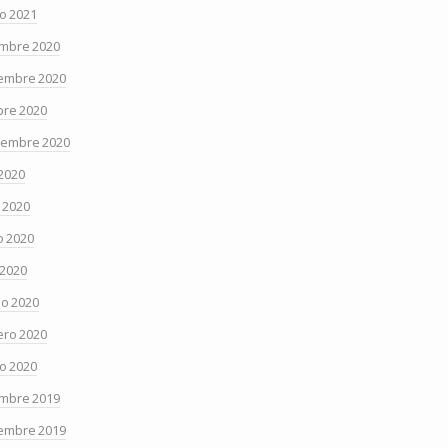
o 2021
embre 2020
embre 2020
bre 2020
iembre 2020
 2020
o 2020
 2020
 2020
o 2020
ero 2020
o 2020
embre 2019
embre 2019