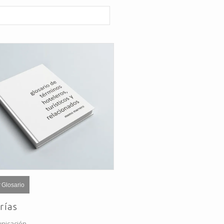
 Glosario
rías
nicación