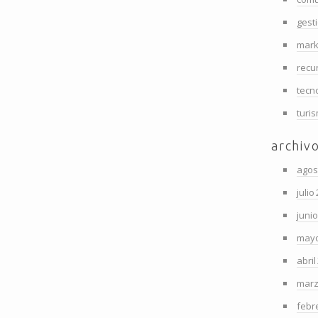
gest
mark
recu
tecn
turi
archiv
agos
julio
juni
mayo
abril
marz
febr