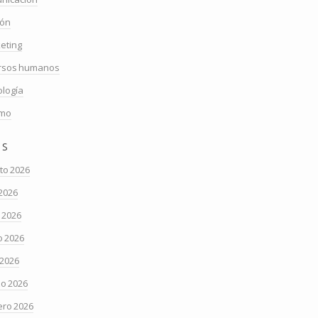
ión
eting
rsos humanos
ología
smo
os
to 2026
 2026
o 2026
 2026
 2026
o 2026
ero 2026