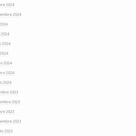
bre 2024
iembre 2024
 2024
o 2024
 2024
 2024
o 2024
ero 2024
o 2024
embre 2023
embre 2023
bre 2023
iembre 2023
to 2023