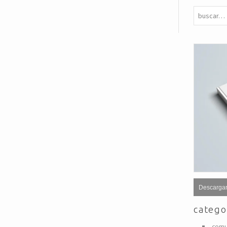
Descargar
catego
comu