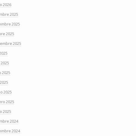
o 2026
embre 2025
embre 2025
bre 2025
iembre 2025
 2025
o 2025
 2025
 2025
o 2025
ero 2025
o 2025
embre 2024
embre 2024