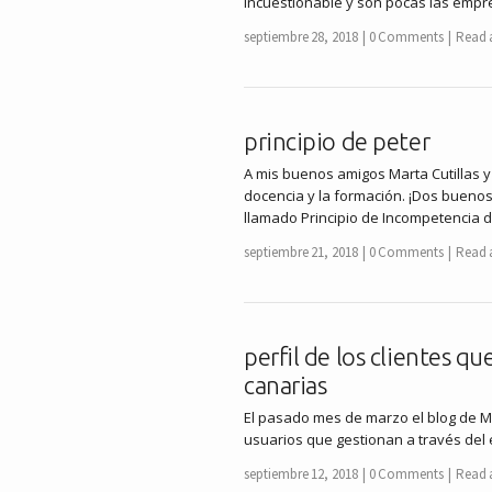
incuestionable y son pocas las emp
septiembre 28, 2018
0 Comments
Read a
principio de peter
A mis buenos amigos Marta Cutillas y
docencia y la formación. ¡Dos buenos
llamado Principio de Incompetencia 
septiembre 21, 2018
0 Comments
Read a
perfil de los clientes q
canarias
El pasado mes de marzo el blog de Mir
usuarios que gestionan a través del
septiembre 12, 2018
0 Comments
Read a