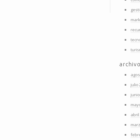
gest
mark
recu
tecn
turi
archiv
agos
julio
juni
mayo
abril
marz
febr