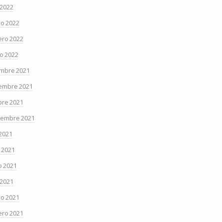
 2022
o 2022
ero 2022
o 2022
embre 2021
embre 2021
bre 2021
iembre 2021
 2021
o 2021
 2021
 2021
o 2021
ero 2021