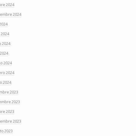
bre 2024
iembre 2024
 2024
o 2024
 2024
 2024
o 2024
ero 2024
o 2024
embre 2023
embre 2023
bre 2023
iembre 2023
to 2023