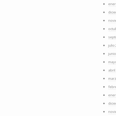
ener
dici
novi
octu
sept
julio
juni
mayo
abril
marz
febr
ener
dici
novi