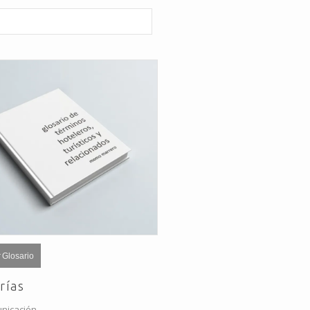
 Glosario
rías
nicación