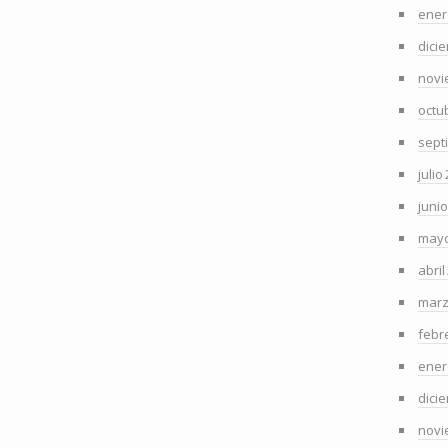
ener
dici
novi
octu
sept
julio
juni
mayo
abril
marz
febr
ener
dici
novi