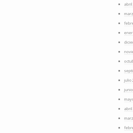
abril
marz
febr
ener
dici
novi
octu
sept
julio
juni
mayo
abril
marz
febr