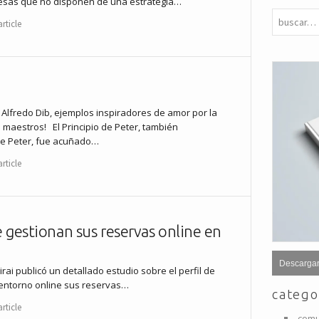
resas que no disponen de una estrategia…
rticle
 Alfredo Dib, ejemplos inspiradores de amor por la
 maestros! El Principio de Peter, también
de Peter, fue acuñado…
rticle
ue gestionan sus reservas online en
Descargar
ai publicó un detallado estudio sobre el perfil de
 entorno online sus reservas…
catego
rticle
comu