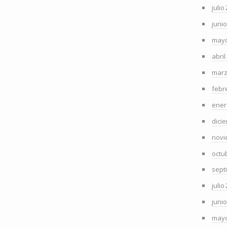
julio
juni
mayo
abril
marz
febr
ener
dici
novi
octu
sept
julio
juni
mayo