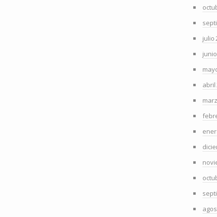
octu
sept
julio
juni
mayo
abril
marz
febr
ener
dici
novi
octu
sept
agos