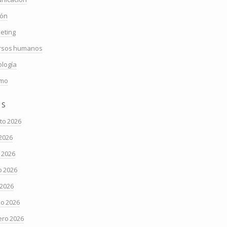
ión
eting
rsos humanos
ología
smo
os
to 2026
 2026
o 2026
 2026
 2026
o 2026
ero 2026