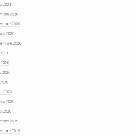
o 2021
embre 2020
embre 2020
bre 2020
iembre 2020
 2020
o 2020
 2020
 2020
o 2020
ero 2020
o 2020
embre 2019
embre 2019