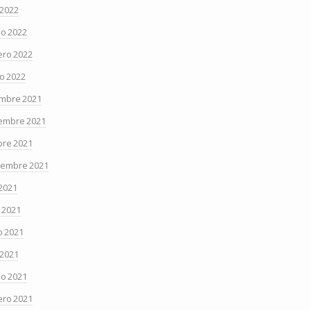
 2022
o 2022
ero 2022
o 2022
embre 2021
embre 2021
bre 2021
iembre 2021
 2021
o 2021
 2021
 2021
o 2021
ero 2021