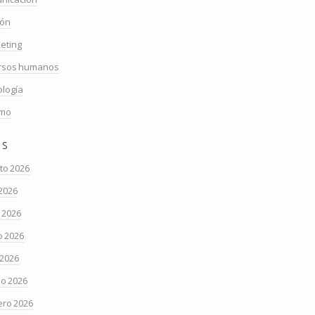
ión
eting
rsos humanos
ología
smo
os
to 2026
 2026
o 2026
 2026
 2026
o 2026
ero 2026