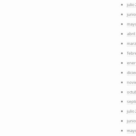
julio
juni
mayo
abril
marz
febr
ener
dici
novi
octu
sept
julio
juni
mayo