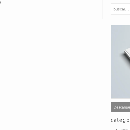
e
Descargar
catego
comu