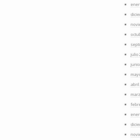
ener
dici
novi
octu
sept
julio
juni
mayo
abril
marz
febr
ener
dici
novi