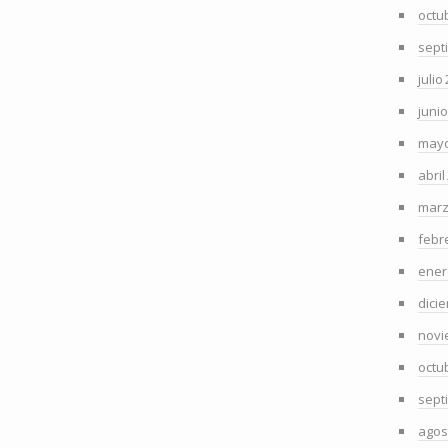
octu
sept
julio
juni
mayo
abril
marz
febr
ener
dici
novi
octu
sept
agos