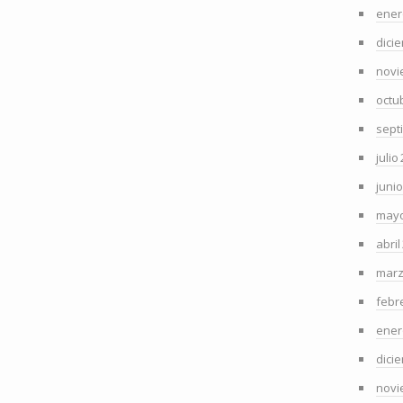
ener
dici
novi
octu
sept
julio
juni
mayo
abril
marz
febr
ener
dici
novi