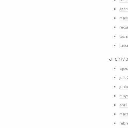
gest
mark
recu
tecn
turi
archiv
agos
julio
juni
mayo
abril
marz
febr