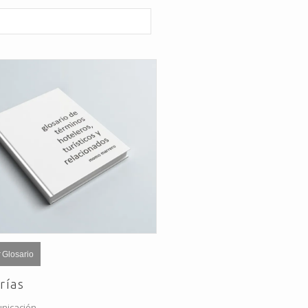
 Glosario
rías
nicación