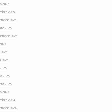
o 2026
embre 2025
embre 2025
bre 2025
iembre 2025
 2025
o 2025
 2025
 2025
o 2025
ero 2025
o 2025
embre 2024
embre 2024