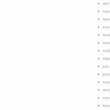
abril
marz
febr
ener
dici
novi
octu
sept
julio
juni
mayo
abril
marz
febr