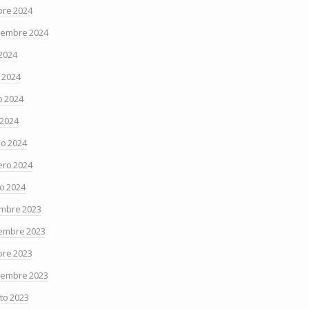
bre 2024
iembre 2024
 2024
o 2024
 2024
 2024
o 2024
ero 2024
o 2024
embre 2023
embre 2023
bre 2023
iembre 2023
to 2023