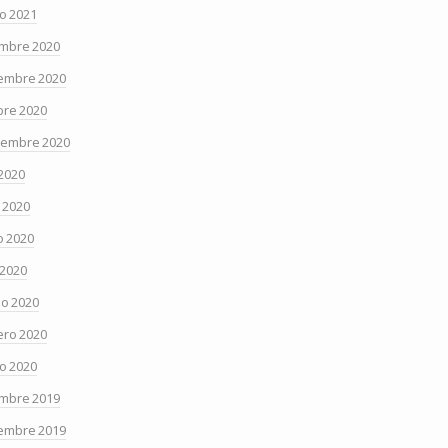
o 2021
embre 2020
embre 2020
bre 2020
iembre 2020
 2020
o 2020
 2020
 2020
o 2020
ero 2020
o 2020
embre 2019
embre 2019