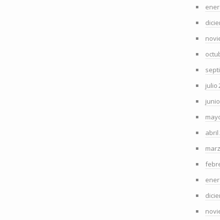
ener
dici
novi
octu
sept
julio
juni
mayo
abril
marz
febr
ener
dici
novi