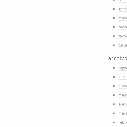
gest
mark
recu
tecn
turi
archiv
agos
julio
juni
mayo
abril
marz
febr