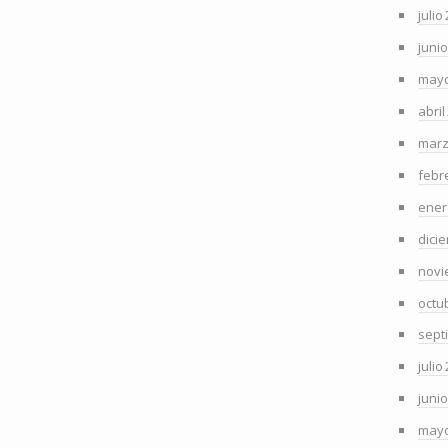
julio
juni
mayo
abril
marz
febr
ener
dici
novi
octu
sept
julio
juni
mayo