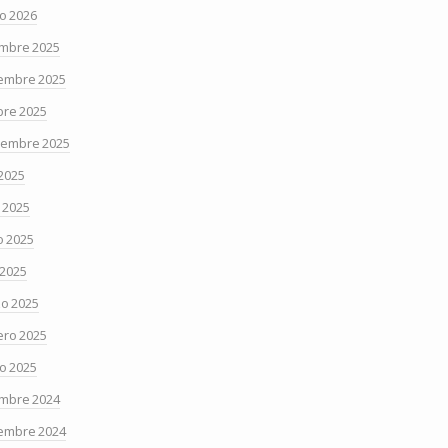
o 2026
embre 2025
embre 2025
bre 2025
iembre 2025
 2025
o 2025
 2025
 2025
o 2025
ero 2025
o 2025
embre 2024
embre 2024