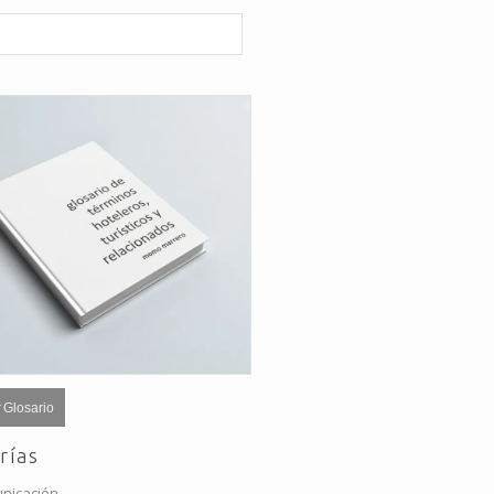
 Glosario
rías
nicación