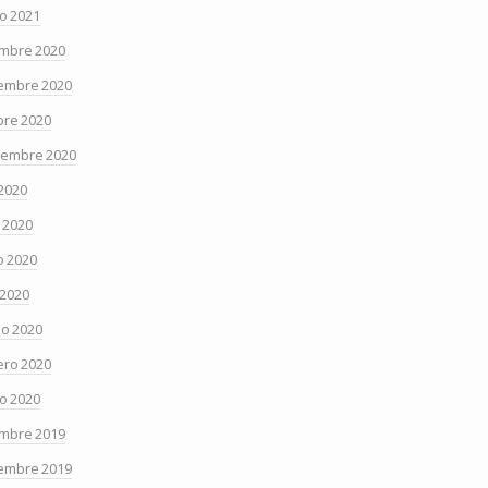
o 2021
embre 2020
embre 2020
bre 2020
iembre 2020
 2020
o 2020
 2020
 2020
o 2020
ero 2020
o 2020
embre 2019
embre 2019