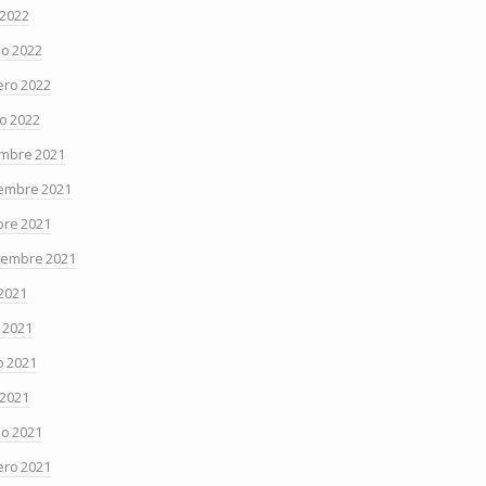
 2022
o 2022
ero 2022
o 2022
embre 2021
embre 2021
bre 2021
iembre 2021
 2021
o 2021
 2021
 2021
o 2021
ero 2021