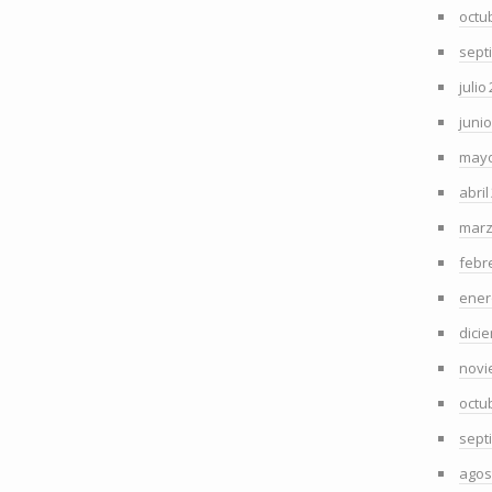
octu
sept
julio
juni
mayo
abril
marz
febr
ener
dici
novi
octu
sept
agos