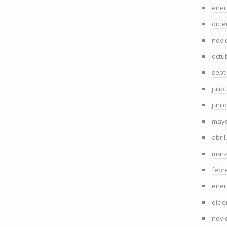
ener
dici
novi
octu
sept
julio
juni
mayo
abril
marz
febr
ener
dici
novi