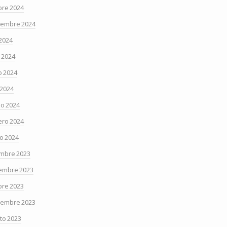
bre 2024
iembre 2024
 2024
o 2024
 2024
 2024
o 2024
ero 2024
o 2024
embre 2023
embre 2023
bre 2023
iembre 2023
to 2023