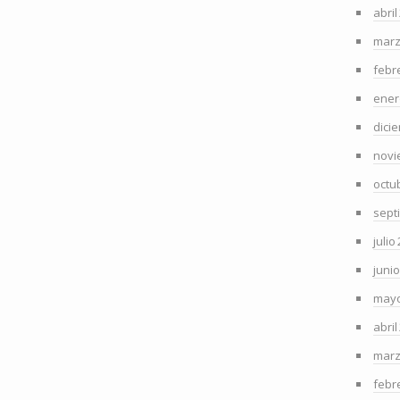
abril
marz
febr
ener
dici
novi
octu
sept
julio
juni
mayo
abril
marz
febr