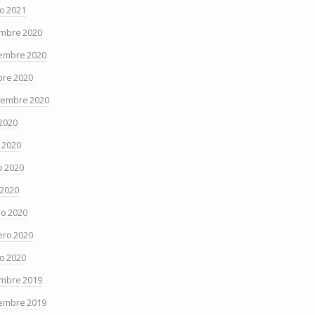
o 2021
embre 2020
embre 2020
bre 2020
iembre 2020
 2020
o 2020
 2020
 2020
o 2020
ero 2020
o 2020
embre 2019
embre 2019