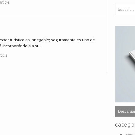
rticle
sector turístico es innegable; seguramente es uno de
á incorporándola a su…
ticle
Descargar
catego
comu