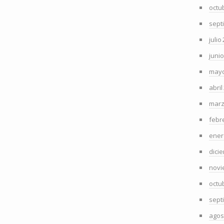
octu
sept
julio
juni
mayo
abril
marz
febr
ener
dici
novi
octu
sept
agos