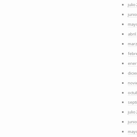
julio
juni
mayo
abril
marz
febr
ener
dici
novi
octu
sept
julio
juni
mayo