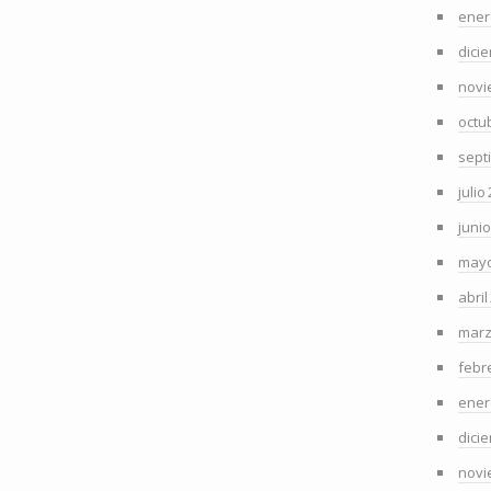
ener
dici
novi
octu
sept
julio
juni
mayo
abril
marz
febr
ener
dici
novi