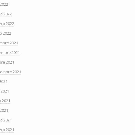
 2022
o 2022
ero 2022
o 2022
embre 2021
embre 2021
bre 2021
iembre 2021
 2021
o 2021
 2021
 2021
o 2021
ero 2021