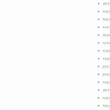
abril
marz
febr
ener
dici
novi
octu
sept
julio
juni
mayo
abril
marz
febr