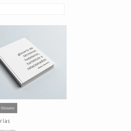
 Glosario
rías
nicación