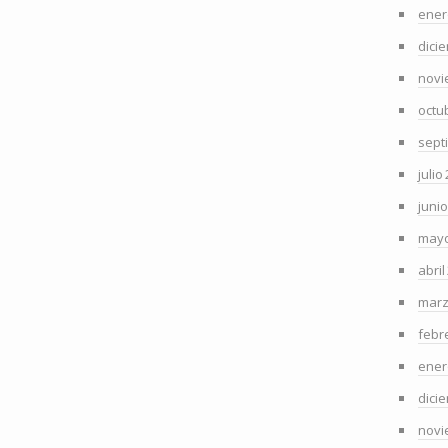
ener
dici
novi
octu
sept
julio
juni
mayo
abril
marz
febr
ener
dici
novi