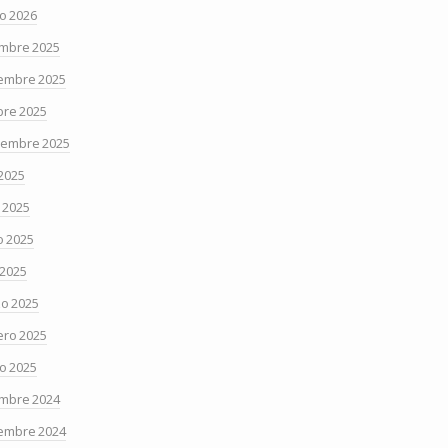
o 2026
embre 2025
embre 2025
bre 2025
iembre 2025
 2025
o 2025
 2025
 2025
o 2025
ero 2025
o 2025
embre 2024
embre 2024