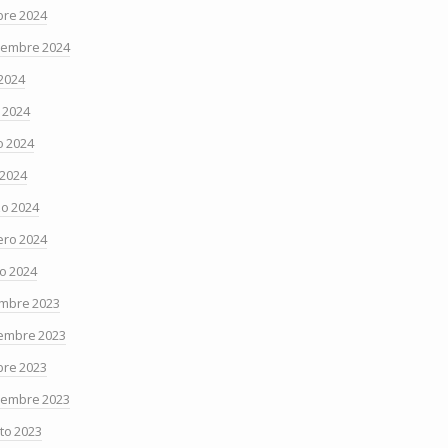
bre 2024
iembre 2024
 2024
o 2024
 2024
 2024
o 2024
ero 2024
o 2024
embre 2023
embre 2023
bre 2023
iembre 2023
to 2023