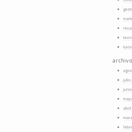
gest
mark
recu
tecn
turi
archiv
agos
julio
juni
mayo
abril
marz
febr