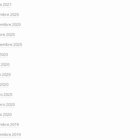
o 2021
embre 2020
embre 2020
bre 2020
iembre 2020
 2020
o 2020
 2020
 2020
o 2020
ero 2020
o 2020
embre 2019
embre 2019