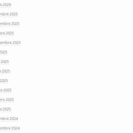
o 2026
embre 2025
embre 2025
bre 2025
iembre 2025
 2025
o 2025
 2025
 2025
o 2025
ero 2025
o 2025
embre 2024
embre 2024