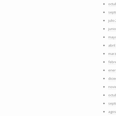
octu
sept
julio
juni
mayo
abril
marz
febr
ener
dici
novi
octu
sept
agos