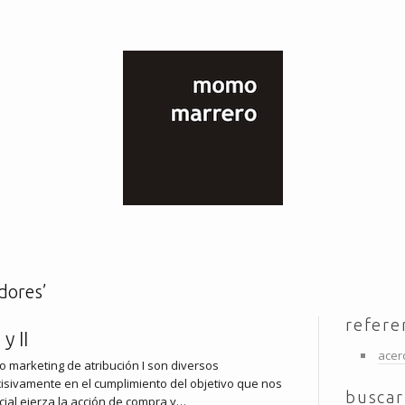
dores’
refere
y II
acer
o marketing de atribución I son diversos
cisivamente en el cumplimiento del objetivo que nos
buscar
ial ejerza la acción de compra y…