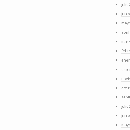
julio
juni
mayo
abril
marz
febr
ener
dici
novi
octu
sept
julio
juni
mayo