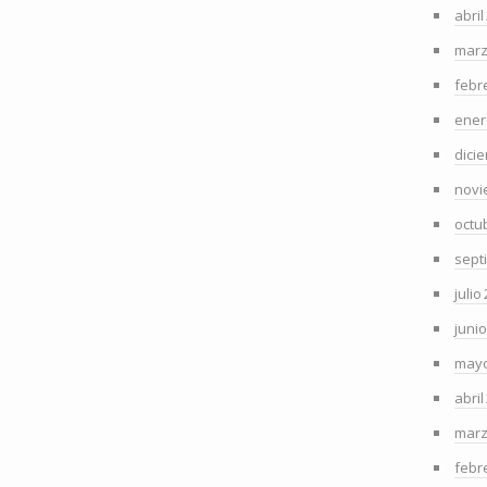
abril
marz
febr
ener
dici
novi
octu
sept
julio
juni
mayo
abril
marz
febr