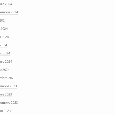
bre 2024
iembre 2024
 2024
o 2024
 2024
 2024
o 2024
ero 2024
o 2024
embre 2023
embre 2023
bre 2023
iembre 2023
to 2023