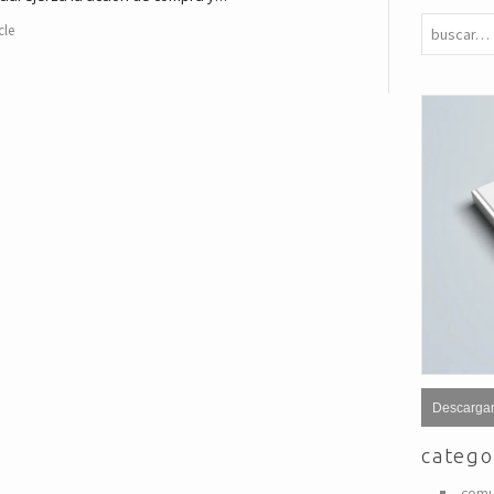
cle
Descargar
catego
comu