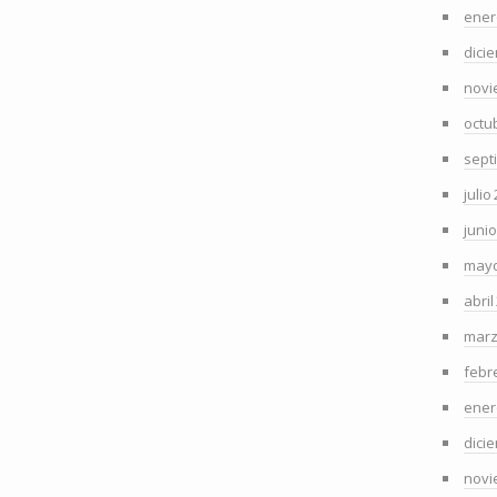
ener
dici
novi
octu
sept
julio
juni
mayo
abril
marz
febr
ener
dici
novi