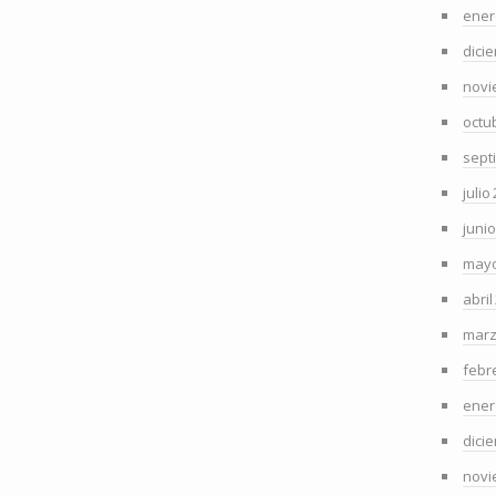
ener
dici
novi
octu
sept
julio
juni
mayo
abril
marz
febr
ener
dici
novi