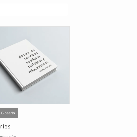
 Glosario
rías
nicación