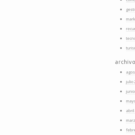
gest
mark
recu
tecn
turi
archiv
agos
julio
juni
mayo
abril
marz
febr