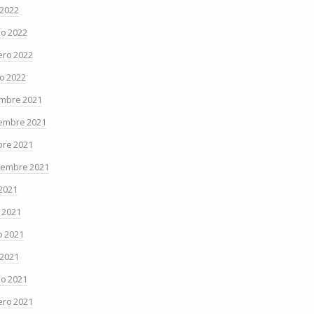
 2022
o 2022
ero 2022
o 2022
embre 2021
embre 2021
bre 2021
iembre 2021
 2021
o 2021
 2021
 2021
o 2021
ero 2021