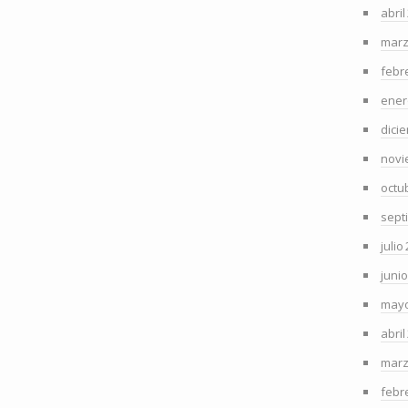
abril
marz
febr
ener
dici
novi
octu
sept
julio
juni
mayo
abril
marz
febr