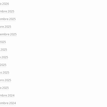
o 2026
embre 2025
embre 2025
bre 2025
iembre 2025
 2025
o 2025
 2025
 2025
o 2025
ero 2025
o 2025
embre 2024
embre 2024