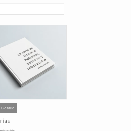
 Glosario
rías
nicación