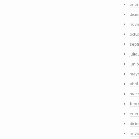
ener
dici
novi
octu
sept
julio
juni
mayo
abril
marz
febr
ener
dici
novi