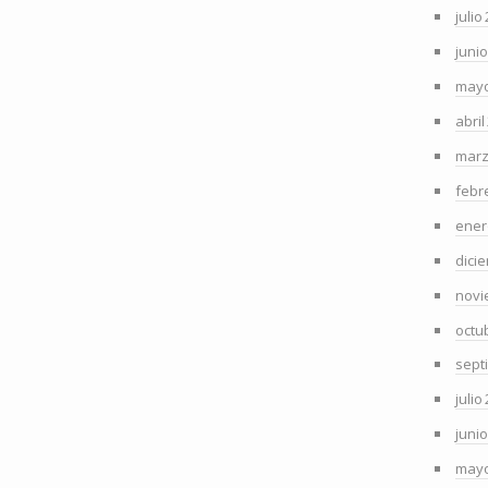
julio
juni
mayo
abril
marz
febr
ener
dici
novi
octu
sept
julio
juni
mayo