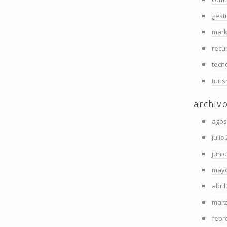
gest
mark
recu
tecn
turi
archiv
agos
julio
juni
mayo
abril
marz
febr