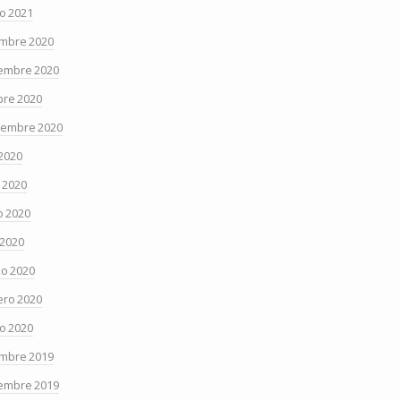
o 2021
embre 2020
embre 2020
bre 2020
iembre 2020
 2020
o 2020
 2020
 2020
o 2020
ero 2020
o 2020
embre 2019
embre 2019