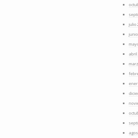
octu
sept
julio
juni
mayo
abril
marz
febr
ener
dici
novi
octu
sept
agos