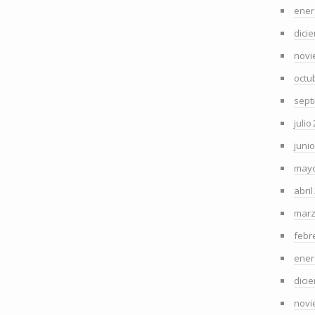
ener
dici
novi
octu
sept
julio
juni
mayo
abril
marz
febr
ener
dici
novi