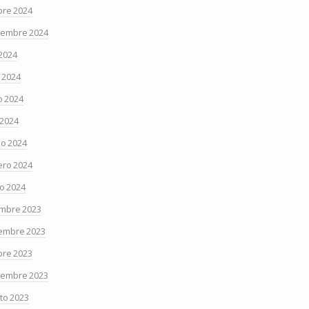
bre 2024
iembre 2024
 2024
o 2024
 2024
 2024
o 2024
ero 2024
o 2024
embre 2023
embre 2023
bre 2023
iembre 2023
to 2023