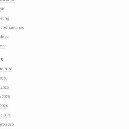
ión
eting
rsos humanos
ología
smo
os
to 2026
 2026
o 2026
 2026
 2026
o 2026
ero 2026