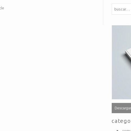
cle
Descargar
catego
comu