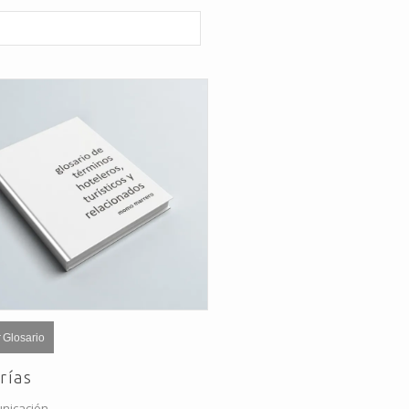
 Glosario
rías
nicación