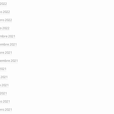
 2022
o 2022
ero 2022
o 2022
embre 2021
embre 2021
bre 2021
iembre 2021
 2021
o 2021
 2021
 2021
o 2021
ero 2021