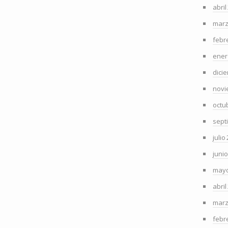
abril
marz
febr
ener
dici
novi
octu
sept
julio
juni
mayo
abril
marz
febr