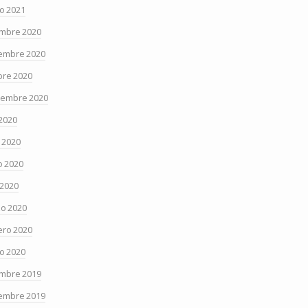
o 2021
embre 2020
embre 2020
bre 2020
iembre 2020
 2020
o 2020
 2020
 2020
o 2020
ero 2020
o 2020
embre 2019
embre 2019