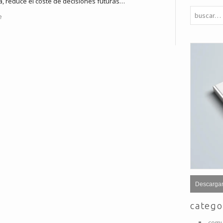
ra, reduce el coste de decisiones futuras…
e
Descargar
catego
comu