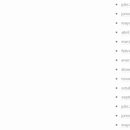
julio
juni
mayo
abril
marz
febr
ener
dici
novi
octu
sept
julio
juni
mayo