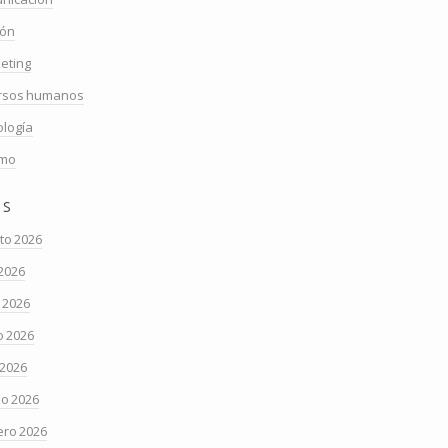
ión
eting
rsos humanos
ología
smo
os
to 2026
 2026
o 2026
 2026
 2026
o 2026
ero 2026