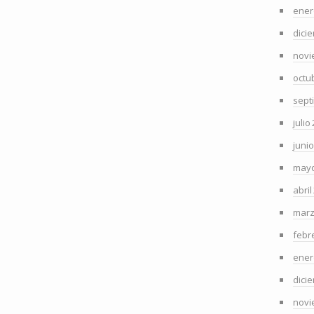
ener
dici
novi
octu
sept
julio
juni
mayo
abril
marz
febr
ener
dici
novi