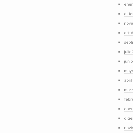
ener
dici
novi
octu
sept
julio
juni
mayo
abril
marz
febr
ener
dici
novi