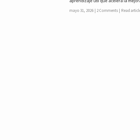
aprendizaje útil que acelera la mejo
mayo 31, 2026
2 Comments
Read articl