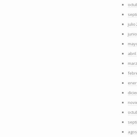
octu
sept
julio
juni
mayo
abril
marz
febr
ener
dici
novi
octu
sept
agos