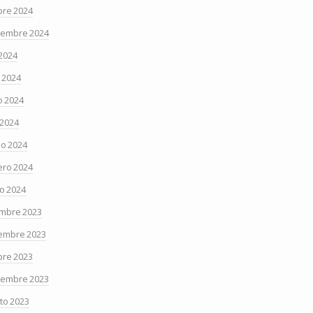
bre 2024
iembre 2024
 2024
o 2024
 2024
 2024
o 2024
ero 2024
o 2024
embre 2023
embre 2023
bre 2023
iembre 2023
to 2023