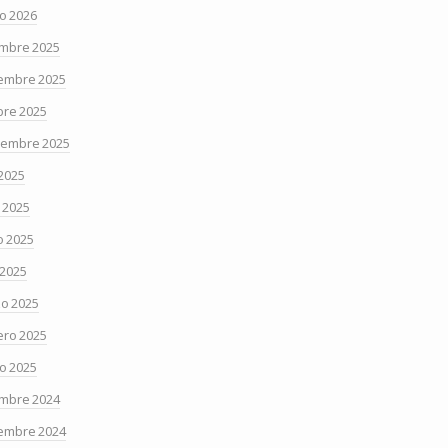
o 2026
embre 2025
embre 2025
bre 2025
iembre 2025
 2025
o 2025
 2025
 2025
o 2025
ero 2025
o 2025
embre 2024
embre 2024