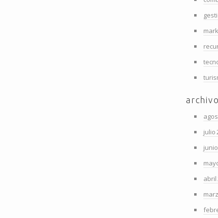
gest
mark
recu
tecn
turi
archiv
agos
julio
juni
mayo
abril
marz
febr