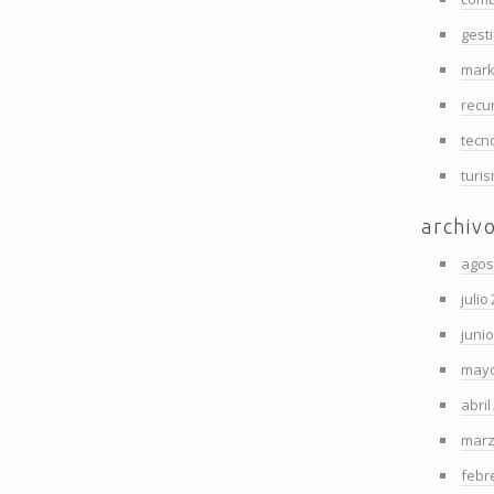
gest
mark
recu
tecn
turi
archiv
agos
julio
juni
mayo
abril
marz
febr