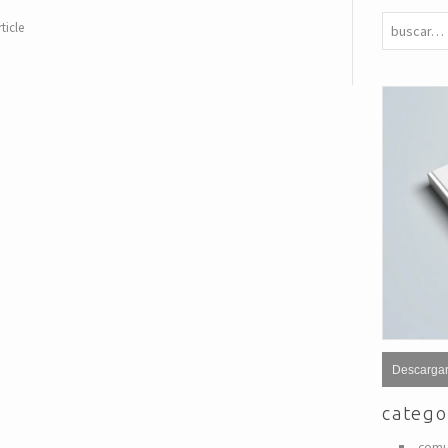
ticle
Descargar
catego
comu