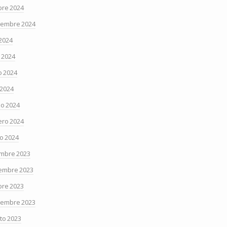
bre 2024
iembre 2024
 2024
o 2024
 2024
 2024
o 2024
ero 2024
o 2024
embre 2023
embre 2023
bre 2023
iembre 2023
to 2023