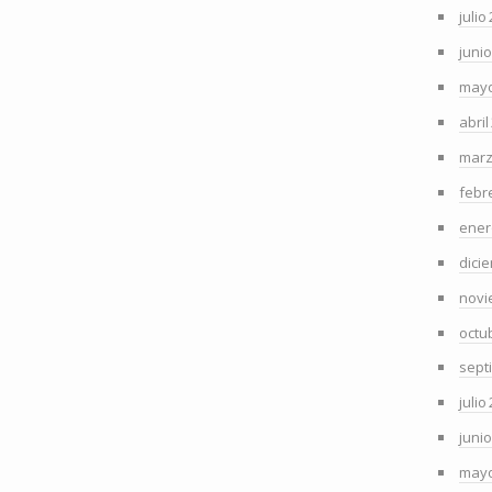
julio
juni
mayo
abril
marz
febr
ener
dici
novi
octu
sept
julio
juni
mayo