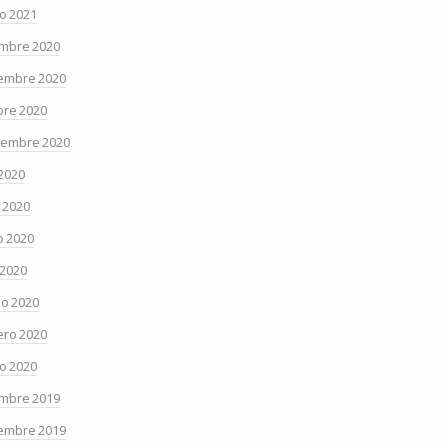
o 2021
embre 2020
embre 2020
bre 2020
iembre 2020
 2020
o 2020
 2020
 2020
o 2020
ero 2020
o 2020
embre 2019
embre 2019