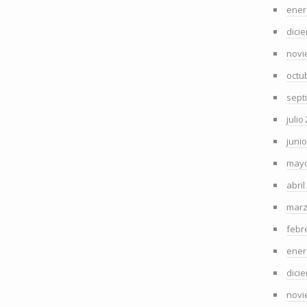
ener
dici
novi
octu
sept
julio
juni
mayo
abril
marz
febr
ener
dici
novi