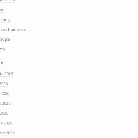
ión
eting
rsos humanos
ología
smo
os
to 2026
 2026
o 2026
 2026
 2026
o 2026
ero 2026