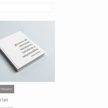
 Glosario
rías
nicación