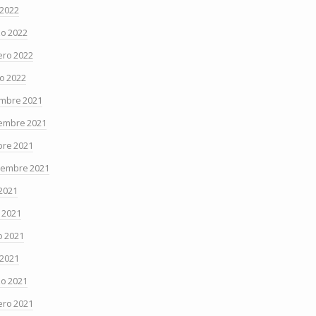
 2022
o 2022
ero 2022
o 2022
embre 2021
embre 2021
bre 2021
iembre 2021
 2021
o 2021
 2021
 2021
o 2021
ero 2021