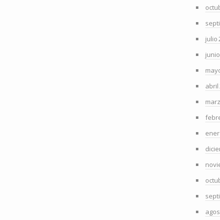
octu
sept
julio
juni
mayo
abril
marz
febr
ener
dici
novi
octu
sept
agos