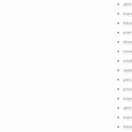
abril
marz
febr
ener
dici
novi
octu
sept
julio
juni
mayo
abril
marz
febr