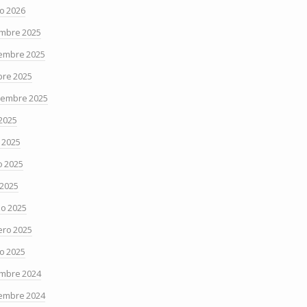
o 2026
embre 2025
embre 2025
bre 2025
iembre 2025
 2025
o 2025
 2025
 2025
o 2025
ero 2025
o 2025
embre 2024
embre 2024