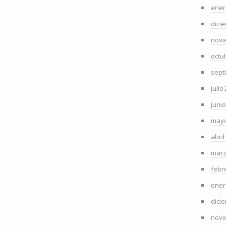
ener
dici
novi
octu
sept
julio
juni
mayo
abril
marz
febr
ener
dici
novi