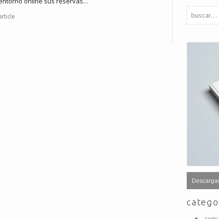
 entorno online sus reservas…
rticle
Descargar
catego
comu