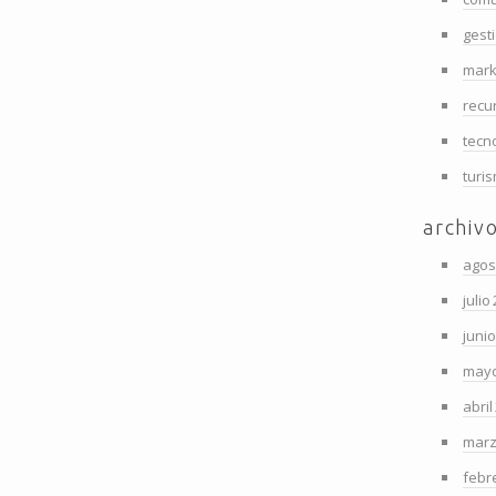
gest
mark
recu
tecn
turi
archiv
agos
julio
juni
mayo
abril
marz
febr