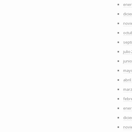
ener
dici
novi
octu
sept
julio
juni
mayo
abril
marz
febr
ener
dici
novi