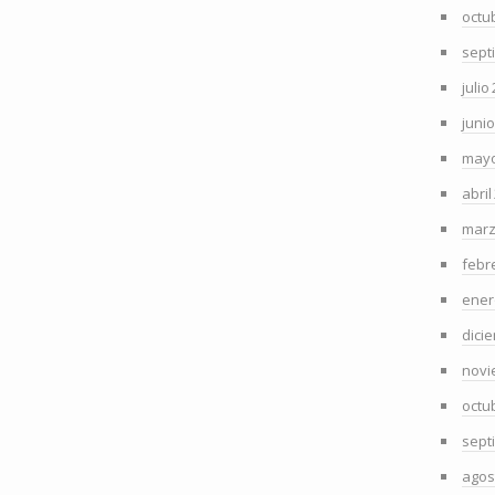
octu
sept
julio
juni
mayo
abril
marz
febr
ener
dici
novi
octu
sept
agos