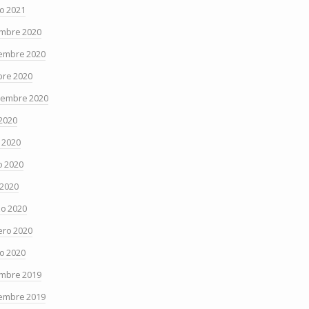
o 2021
embre 2020
embre 2020
bre 2020
iembre 2020
 2020
o 2020
 2020
 2020
o 2020
ero 2020
o 2020
embre 2019
embre 2019