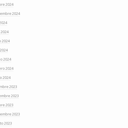
bre 2024
iembre 2024
 2024
o 2024
 2024
 2024
o 2024
ero 2024
o 2024
embre 2023
embre 2023
bre 2023
iembre 2023
to 2023