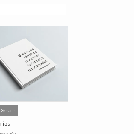
 Glosario
rías
nicación