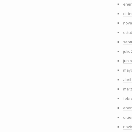
ener
dici
novi
octu
sept
julio
juni
mayo
abril
marz
febr
ener
dici
novi