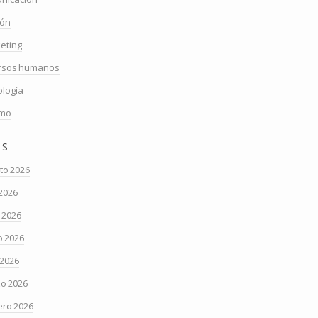
ión
eting
rsos humanos
ología
smo
os
to 2026
 2026
o 2026
 2026
 2026
o 2026
ero 2026