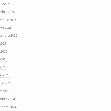
o 2026
embre 2025
embre 2025
bre 2025
iembre 2025
 2025
o 2025
 2025
 2025
o 2025
ero 2025
o 2025
embre 2024
embre 2024