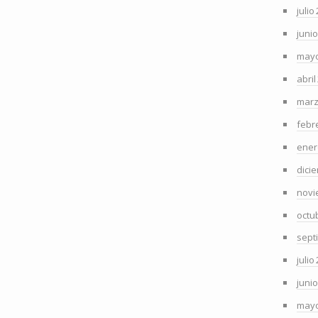
julio
juni
mayo
abril
marz
febr
ener
dici
novi
octu
sept
julio
juni
mayo