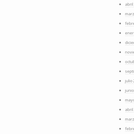
abril
marz
febr
ener
dici
novi
octu
sept
julio
juni
mayo
abril
marz
febr