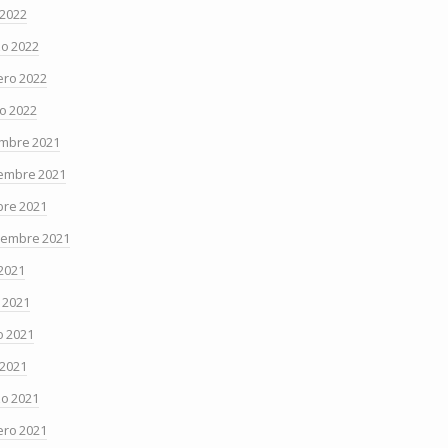
 2022
o 2022
ero 2022
o 2022
embre 2021
embre 2021
bre 2021
iembre 2021
 2021
o 2021
 2021
 2021
o 2021
ero 2021