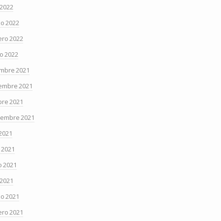
 2022
o 2022
ero 2022
o 2022
embre 2021
embre 2021
bre 2021
iembre 2021
 2021
o 2021
 2021
 2021
o 2021
ero 2021