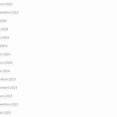
bre 2024
iembre 2024
 2024
o 2024
 2024
 2024
o 2024
ero 2024
o 2024
embre 2023
embre 2023
bre 2023
iembre 2023
to 2023