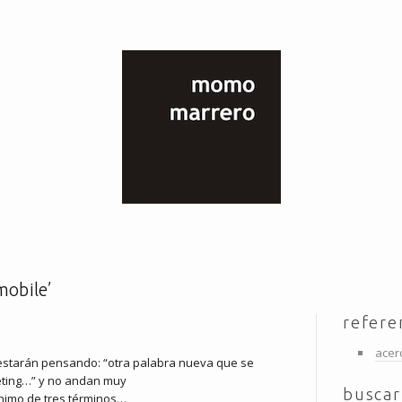
mobile’
refere
acer
starán pensando: “otra palabra nueva que se
eting…” y no andan muy
buscar
nimo de tres términos…