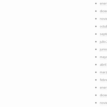
ener
dici
novi
octu
sept
julio
juni
mayo
abril
marz
febr
ener
dici
novi