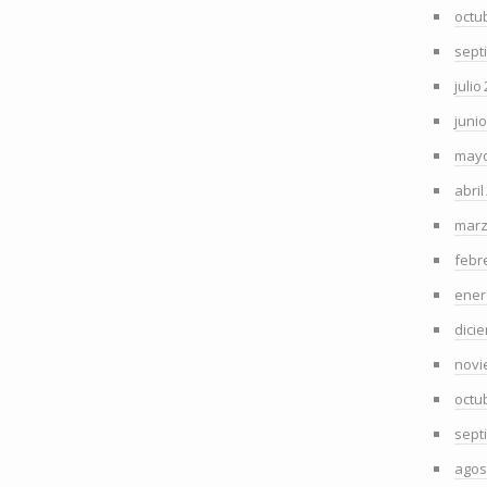
octu
sept
julio
juni
mayo
abril
marz
febr
ener
dici
novi
octu
sept
agos