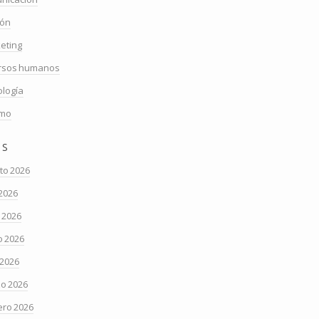
ión
eting
rsos humanos
ología
smo
os
to 2026
 2026
o 2026
 2026
 2026
o 2026
ero 2026