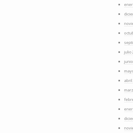
ener
dici
novi
octu
sept
julio
juni
mayo
abril
marz
febr
ener
dici
novi