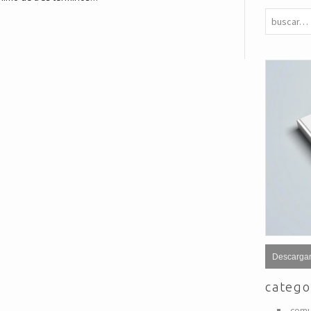
Descargar
catego
comu