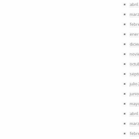
abril
marz
febr
ener
dici
novi
octu
sept
julio
juni
mayo
abril
marz
febr