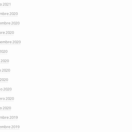
o 2021
embre 2020
embre 2020
bre 2020
iembre 2020
 2020
o 2020
 2020
 2020
o 2020
ero 2020
o 2020
embre 2019
embre 2019