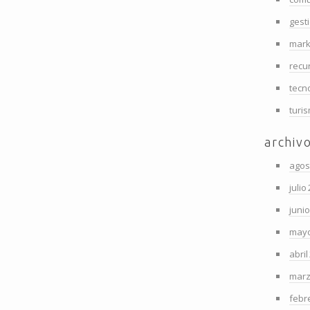
gest
mark
recu
tecn
turi
archiv
agos
julio
juni
mayo
abril
marz
febr