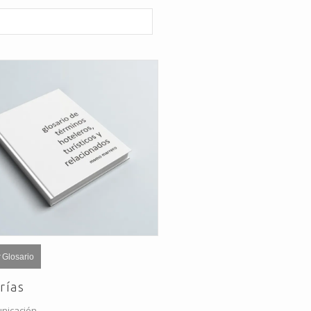
 Glosario
rías
nicación