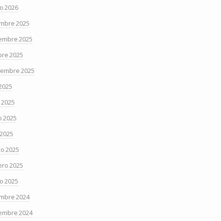
o 2026
embre 2025
embre 2025
bre 2025
iembre 2025
 2025
o 2025
 2025
 2025
o 2025
ero 2025
o 2025
embre 2024
embre 2024