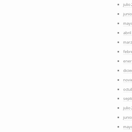
julio
juni
mayo
abril
marz
febr
ener
dici
novi
octu
sept
julio
juni
mayo