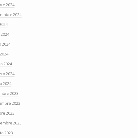
bre 2024
iembre 2024
 2024
o 2024
 2024
 2024
o 2024
ero 2024
o 2024
embre 2023
embre 2023
bre 2023
iembre 2023
to 2023