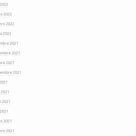
 2022
o 2022
ero 2022
o 2022
embre 2021
embre 2021
bre 2021
iembre 2021
 2021
o 2021
 2021
 2021
o 2021
ero 2021