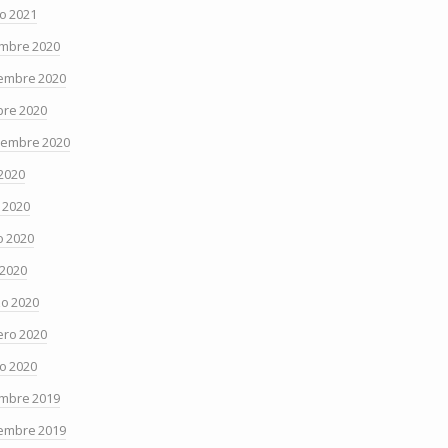
o 2021
embre 2020
embre 2020
bre 2020
iembre 2020
 2020
o 2020
 2020
 2020
o 2020
ero 2020
o 2020
embre 2019
embre 2019