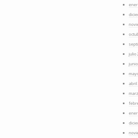
ener
dici
novi
octu
sept
julio
juni
mayo
abril
marz
febr
ener
dici
novi