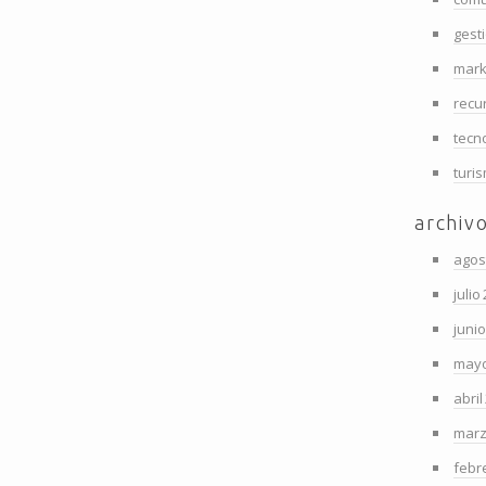
gest
mark
recu
tecn
turi
archiv
agos
julio
juni
mayo
abril
marz
febr