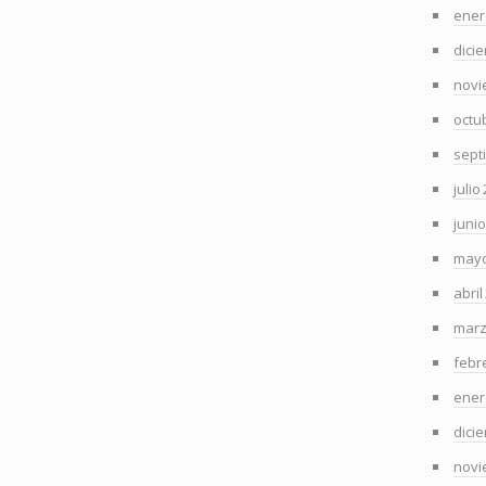
ener
dici
novi
octu
sept
julio
juni
mayo
abril
marz
febr
ener
dici
novi