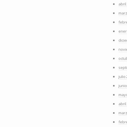
abril
marz
febr
ener
dici
novi
octu
sept
julio
juni
mayo
abril
marz
febr