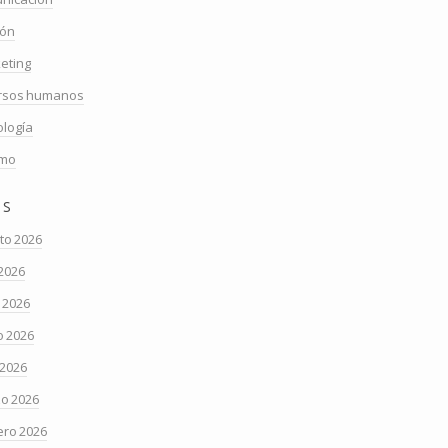
ión
eting
rsos humanos
ología
smo
os
to 2026
 2026
o 2026
 2026
 2026
o 2026
ero 2026