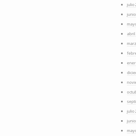
julio
juni
mayo
abril
marz
febr
ener
dici
novi
octu
sept
julio
juni
mayo