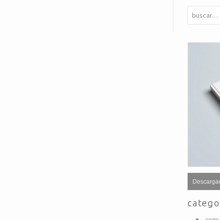
Descargar
catego
comu