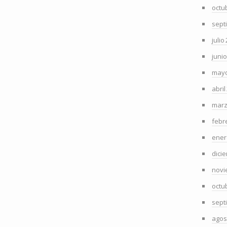
octu
sept
julio
juni
mayo
abril
marz
febr
ener
dici
novi
octu
sept
agos