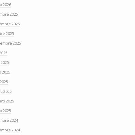
o 2026
embre 2025
embre 2025
bre 2025
iembre 2025
 2025
o 2025
 2025
 2025
o 2025
ero 2025
o 2025
embre 2024
embre 2024