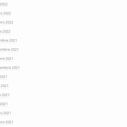
 2022
o 2022
ero 2022
o 2022
embre 2021
embre 2021
bre 2021
iembre 2021
 2021
o 2021
 2021
 2021
o 2021
ero 2021