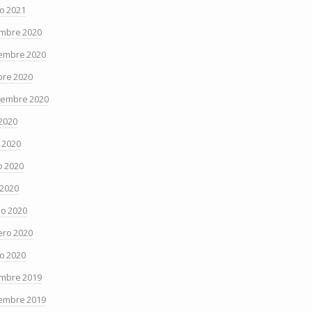
o 2021
embre 2020
embre 2020
bre 2020
iembre 2020
 2020
o 2020
 2020
 2020
o 2020
ero 2020
o 2020
embre 2019
embre 2019