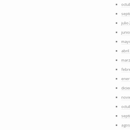
octu
sept
julio
juni
mayo
abril
marz
febr
ener
dici
novi
octu
sept
agos