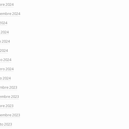
bre 2024
iembre 2024
 2024
o 2024
 2024
 2024
o 2024
ero 2024
o 2024
embre 2023
embre 2023
bre 2023
iembre 2023
to 2023