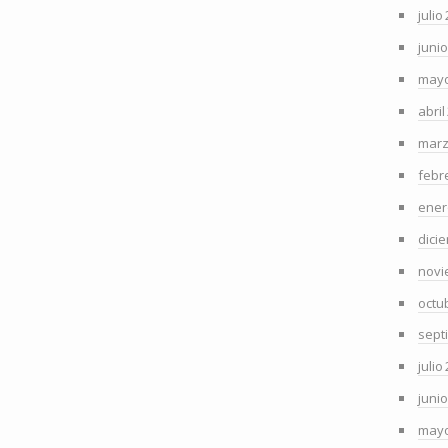
julio
juni
mayo
abril
marz
febr
ener
dici
novi
octu
sept
julio
juni
mayo