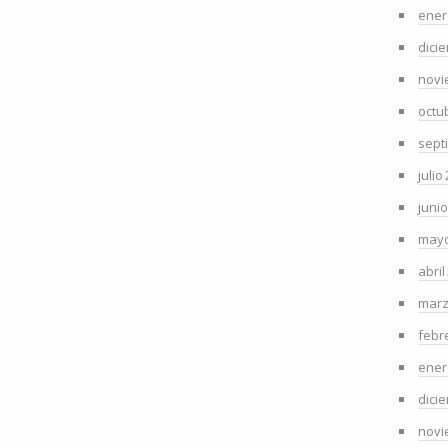
ener
dici
novi
octu
sept
julio
juni
mayo
abril
marz
febr
ener
dici
novi