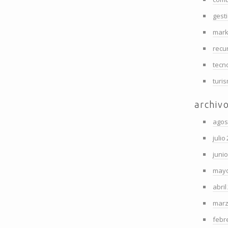
gest
mark
recu
tecn
turi
archiv
agos
julio
juni
mayo
abril
marz
febr