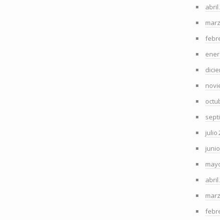
abril
marz
febr
ener
dici
novi
octu
sept
julio
juni
mayo
abril
marz
febr