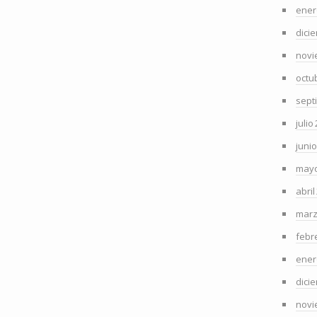
ener
dici
novi
octu
sept
julio
juni
mayo
abril
marz
febr
ener
dici
novi