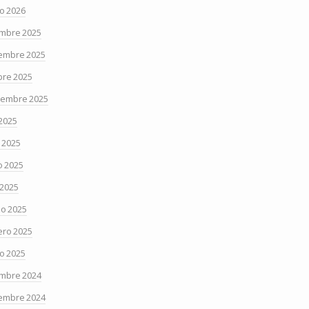
o 2026
embre 2025
embre 2025
bre 2025
iembre 2025
 2025
o 2025
 2025
 2025
o 2025
ero 2025
o 2025
embre 2024
embre 2024