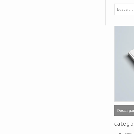
Descargar
catego
comu