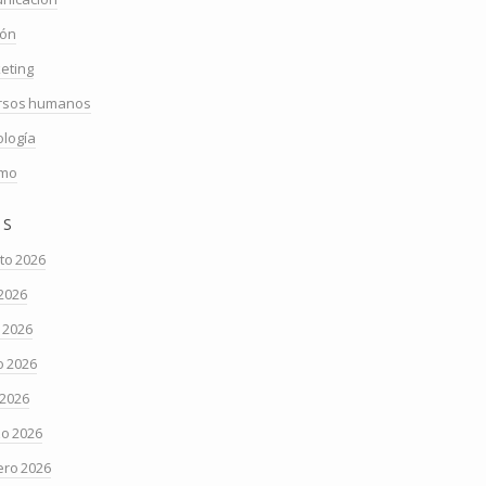
ión
eting
rsos humanos
ología
smo
os
to 2026
 2026
o 2026
 2026
 2026
o 2026
ero 2026