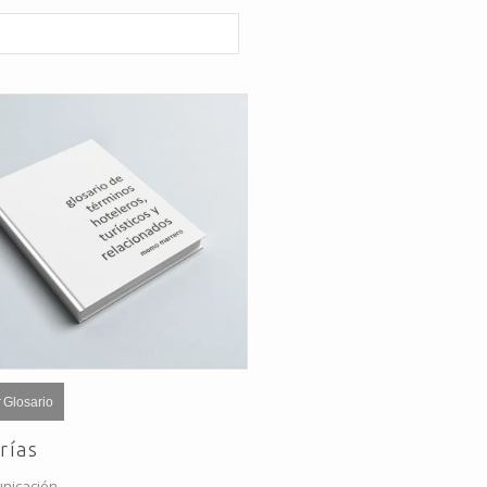
 Glosario
rías
nicación