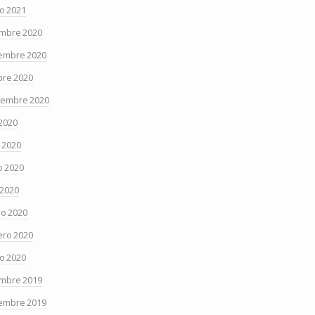
o 2021
embre 2020
embre 2020
bre 2020
iembre 2020
 2020
o 2020
 2020
 2020
o 2020
ero 2020
o 2020
embre 2019
embre 2019