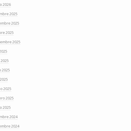
o 2026
embre 2025
embre 2025
bre 2025
iembre 2025
 2025
o 2025
 2025
 2025
o 2025
ero 2025
o 2025
embre 2024
embre 2024