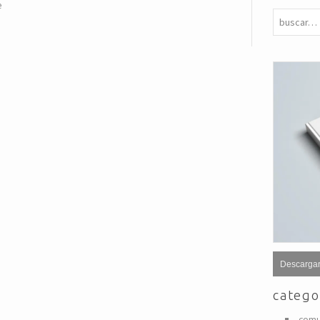
e
Descargar
catego
comu