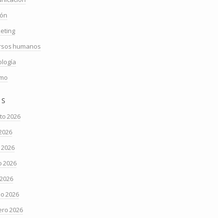
ión
eting
rsos humanos
ología
smo
os
to 2026
 2026
o 2026
 2026
 2026
o 2026
ero 2026