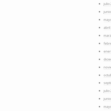
julio
juni
mayo
abril
marz
febr
ener
dici
novi
octu
sept
julio
juni
mayo