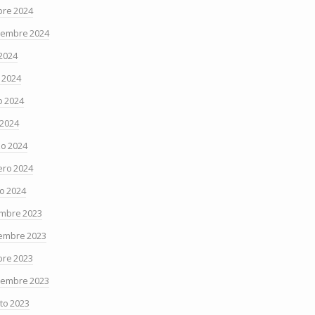
bre 2024
iembre 2024
 2024
o 2024
 2024
 2024
o 2024
ero 2024
o 2024
embre 2023
embre 2023
bre 2023
iembre 2023
to 2023