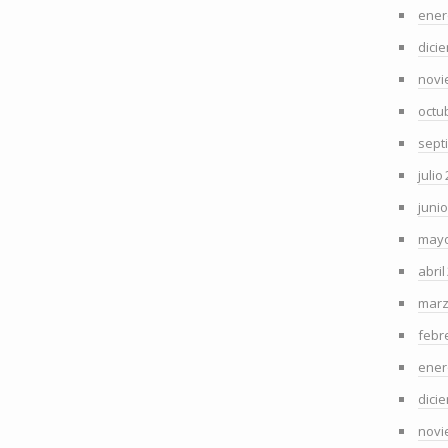
ener
dici
novi
octu
sept
julio
juni
mayo
abril
marz
febr
ener
dici
novi