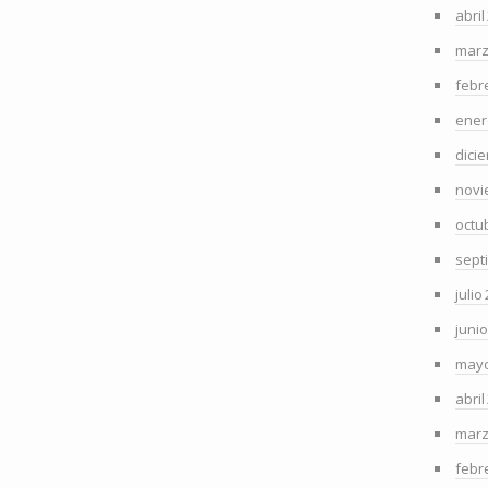
abril
marz
febr
ener
dici
novi
octu
sept
julio
juni
mayo
abril
marz
febr