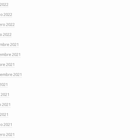
 2022
o 2022
ero 2022
o 2022
embre 2021
embre 2021
bre 2021
iembre 2021
 2021
o 2021
 2021
 2021
o 2021
ero 2021