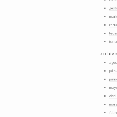
gest
mark
recu
tecn
turi
archiv
agos
julio
juni
mayo
abril
marz
febr