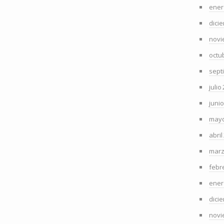
ener
dici
novi
octu
sept
julio
juni
mayo
abril
marz
febr
ener
dici
novi