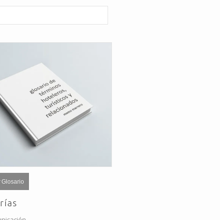
 Glosario
rías
nicación