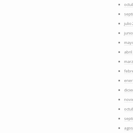
octu
sept
julio
juni
mayo
abril
marz
febr
ener
dici
novi
octu
sept
agos