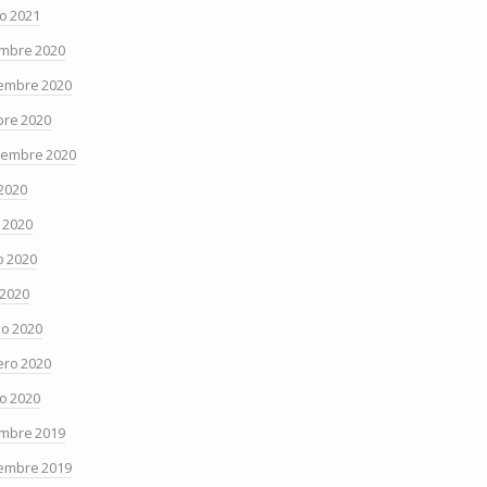
o 2021
embre 2020
embre 2020
bre 2020
iembre 2020
 2020
o 2020
 2020
 2020
o 2020
ero 2020
o 2020
embre 2019
embre 2019