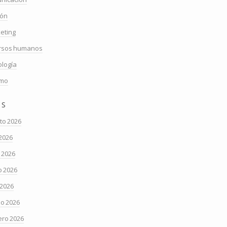
ión
eting
rsos humanos
ología
smo
os
to 2026
 2026
o 2026
 2026
 2026
o 2026
ero 2026