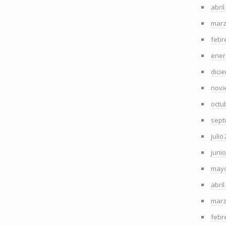
abril
marz
febr
ener
dici
novi
octu
sept
julio
juni
mayo
abril
marz
febr