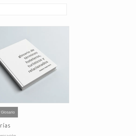
 Glosario
rías
nicación