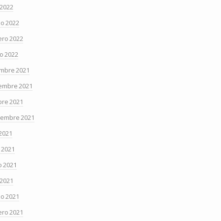
 2022
o 2022
ero 2022
o 2022
embre 2021
embre 2021
bre 2021
iembre 2021
 2021
o 2021
 2021
 2021
o 2021
ero 2021