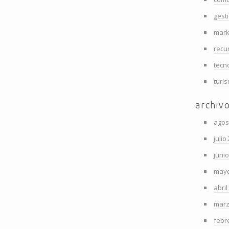
gest
mark
recu
tecn
turi
archiv
agos
julio
juni
mayo
abril
marz
febr