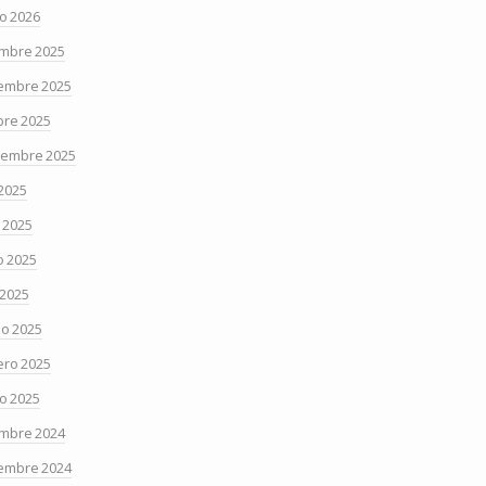
o 2026
embre 2025
embre 2025
bre 2025
iembre 2025
 2025
o 2025
 2025
 2025
o 2025
ero 2025
o 2025
embre 2024
embre 2024