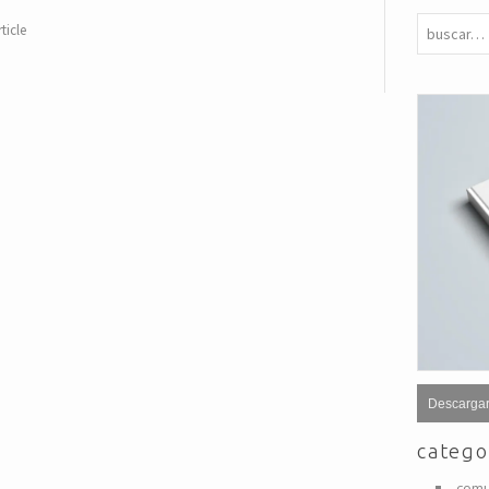
ticle
Descargar
catego
comu