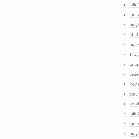
julio
juni
mayo
abril
marz
febr
ener
dici
novi
octu
sept
julio
juni
mayo