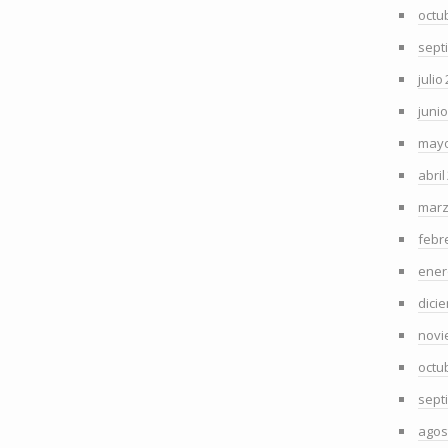
octu
sept
julio
juni
mayo
abril
marz
febr
ener
dici
novi
octu
sept
agos