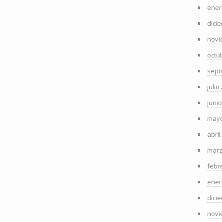
ener
dici
novi
octu
sept
julio
juni
mayo
abril
marz
febr
ener
dici
novi