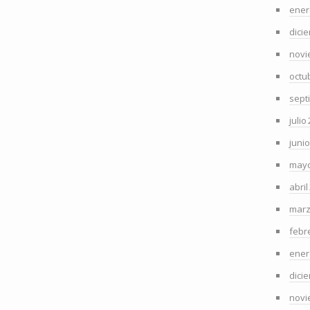
ener
dici
novi
octu
sept
julio
juni
mayo
abril
marz
febr
ener
dici
novi