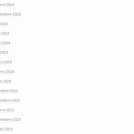
bre 2024
iembre 2024
 2024
o 2024
 2024
 2024
o 2024
ero 2024
o 2024
embre 2023
embre 2023
bre 2023
iembre 2023
to 2023