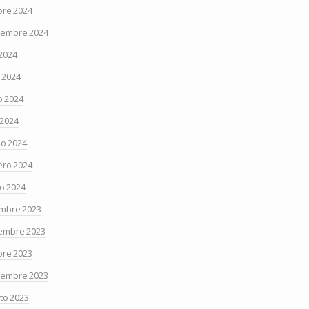
bre 2024
iembre 2024
 2024
o 2024
 2024
 2024
o 2024
ero 2024
o 2024
embre 2023
embre 2023
bre 2023
iembre 2023
to 2023