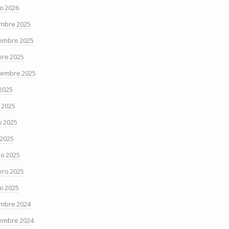
o 2026
embre 2025
embre 2025
bre 2025
iembre 2025
 2025
o 2025
 2025
 2025
o 2025
ero 2025
o 2025
embre 2024
embre 2024