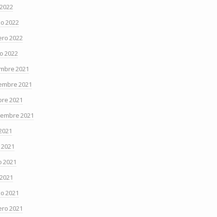
 2022
o 2022
ero 2022
o 2022
embre 2021
embre 2021
bre 2021
iembre 2021
 2021
o 2021
 2021
 2021
o 2021
ero 2021