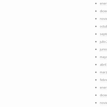
ener
dici
novi
octu
sept
julio
juni
mayo
abril
marz
febr
ener
dici
novi