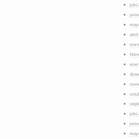
julio
juni
mayo
abril
marz
febr
ener
dici
novi
octu
sept
julio
juni
mayo