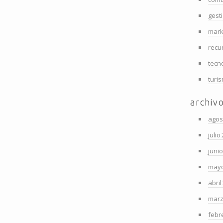
gest
mark
recu
tecn
turi
archiv
agos
julio
juni
mayo
abril
marz
febr