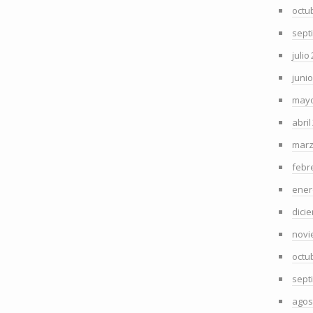
octu
sept
julio
juni
mayo
abril
marz
febr
ener
dici
novi
octu
sept
agos