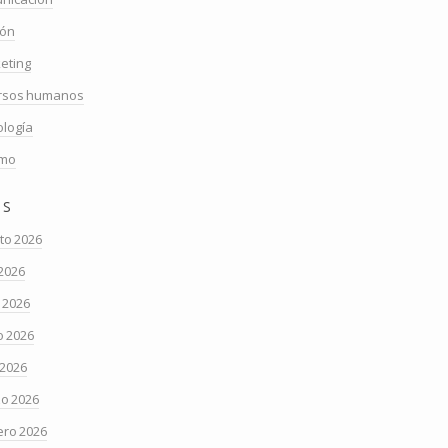
ión
eting
rsos humanos
ología
smo
os
to 2026
 2026
o 2026
 2026
 2026
o 2026
ero 2026