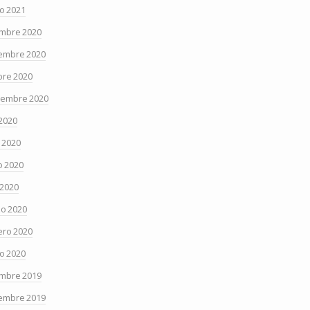
o 2021
embre 2020
embre 2020
bre 2020
iembre 2020
 2020
o 2020
 2020
 2020
o 2020
ero 2020
o 2020
embre 2019
embre 2019