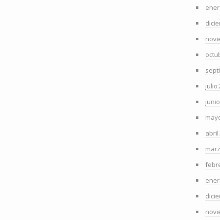
ener
dici
novi
octu
sept
julio
juni
mayo
abril
marz
febr
ener
dici
novi