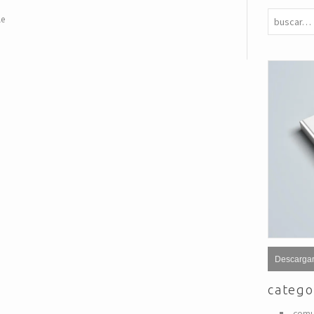
le
Descargar
catego
comu