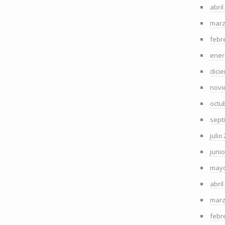
abril
marz
febr
ener
dici
novi
octu
sept
julio
juni
mayo
abril
marz
febr