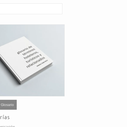
 Glosario
rías
nicación