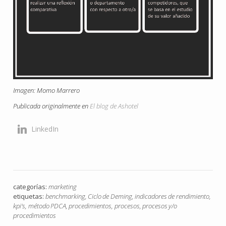
Imagen: Momo Marrero
Publicada originalmente en
El blog de Ashotel
LinkedIn
categorías:
marketing
etiquetas:
benchmarking
,
Ciclo de Deming
,
indicadores de rendimiento
,
kpi's
,
método PDCA
,
procedimientos
,
procesos
,
procesos y/o
procedimientos