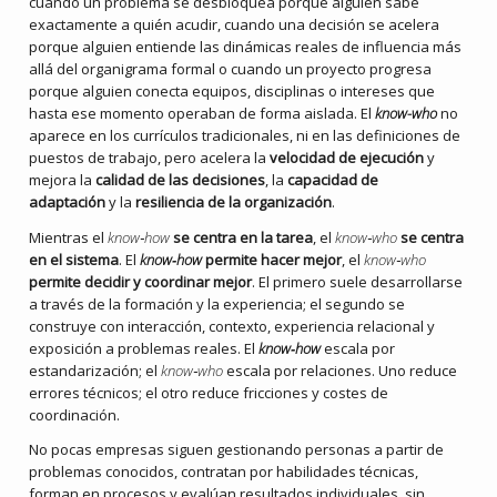
cuando un problema se desbloquea porque alguien sabe
exactamente a quién acudir, cuando una decisión se acelera
porque alguien entiende las dinámicas reales de influencia más
allá del organigrama formal o cuando un proyecto progresa
porque alguien conecta equipos, disciplinas o intereses que
hasta ese momento operaban de forma aislada. El
know-who
no
aparece en los currículos tradicionales, ni en las definiciones de
puestos de trabajo, pero acelera la
velocidad de ejecución
y
mejora la
calidad de las decisiones
, la
capacidad de
adaptación
y la
resiliencia de la organización
.
Mientras el
know‑how
se centra en la tarea
, el
know‑who
se centra
en el sistema
. El
know‑how
permite hacer mejor
, el
know‑who
permite decidir y coordinar mejor
. El primero suele desarrollarse
a través de la formación y la experiencia; el segundo se
construye con interacción, contexto, experiencia relacional y
exposición a problemas reales. El
know‑how
escala por
estandarización; el
know‑who
escala por relaciones. Uno reduce
errores técnicos; el otro reduce fricciones y costes de
coordinación.
No pocas empresas siguen gestionando personas a partir de
problemas conocidos, contratan por habilidades técnicas,
forman en procesos y evalúan resultados individuales, sin