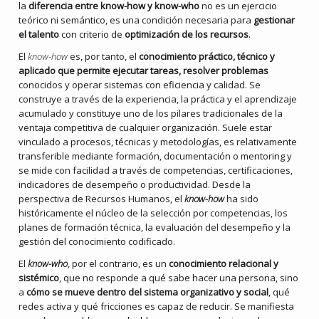
la
diferencia entre know-how y know-who
no es un ejercicio
teórico ni semántico, es una condición necesaria para
gestionar
el talento
con criterio de
optimización de los recursos
.
El
know-how
es, por tanto, el
conocimiento práctico, técnico y
aplicado
que permite ejecutar tareas, resolver problemas
conocidos y operar sistemas con eficiencia y calidad. Se
construye a través de la experiencia, la práctica y el aprendizaje
acumulado y constituye uno de los pilares tradicionales de la
ventaja competitiva de cualquier organización. Suele estar
vinculado a procesos, técnicas y metodologías, es relativamente
transferible mediante formación, documentación o mentoring y
se mide con facilidad a través de competencias, certificaciones,
indicadores de desempeño o productividad. Desde la
perspectiva de Recursos Humanos, el
know-how
ha sido
históricamente el núcleo de la selección por competencias, los
planes de formación técnica, la evaluación del desempeño y la
gestión del conocimiento codificado.
El
know-who
, por el contrario, es un
conocimiento relacional y
sistémico
, que no responde a qué sabe hacer una persona, sino
a
cómo se mueve dentro del sistema organizativo y social
, qué
redes activa y qué fricciones es capaz de reducir. Se manifiesta