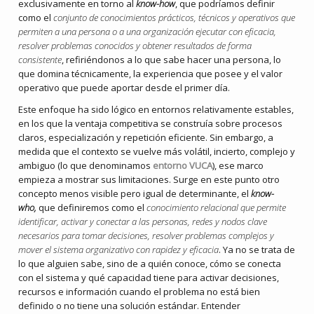
exclusivamente en torno al
know-how
, que podríamos definir
como el
conjunto de conocimientos prácticos, técnicos y operativos que
permiten a una persona o a una organización ejecutar con eficacia,
resolver problemas conocidos y obtener resultados de forma
consistente
, refiriéndonos a lo que sabe hacer una persona, lo
que domina técnicamente, la experiencia que posee y el valor
operativo que puede aportar desde el primer día.
Este enfoque ha sido lógico en entornos relativamente estables,
en los que la ventaja competitiva se construía sobre procesos
claros, especialización y repetición eficiente. Sin embargo, a
medida que el contexto se vuelve más volátil, incierto, complejo y
ambiguo (lo que denominamos
entorno VUCA
), ese marco
empieza a mostrar sus limitaciones. Surge en este punto otro
concepto menos visible pero igual de determinante, el
know-
who,
que definiremos como el
conocimiento relacional que permite
identificar, activar y conectar a las personas, redes y nodos clave
necesarios para tomar decisiones, resolver problemas complejos y
mover el sistema organizativo con rapidez y eficacia
. Ya no se trata de
lo que alguien sabe, sino de a quién conoce, cómo se conecta
con el sistema y qué capacidad tiene para activar decisiones,
recursos e información cuando el problema no está bien
definido o no tiene una solución estándar. Entender