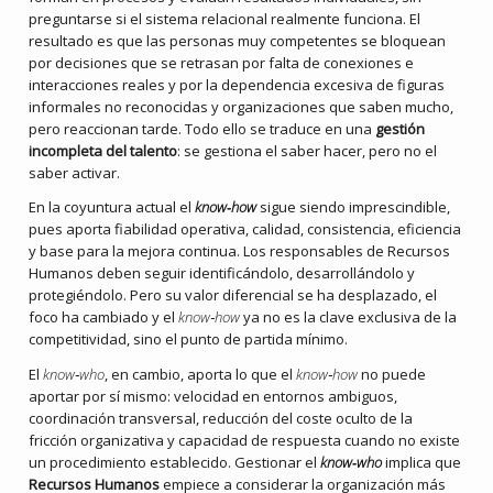
preguntarse si el sistema relacional realmente funciona. El
resultado es que las personas muy competentes se bloquean
por decisiones que se retrasan por falta de conexiones e
interacciones reales y por la dependencia excesiva de figuras
informales no reconocidas y organizaciones que saben mucho,
pero reaccionan tarde. Todo ello se traduce en una
gestión
incompleta del talento
: se gestiona el saber hacer, pero no el
saber activar.
En la coyuntura actual el
know‑how
sigue siendo imprescindible,
pues aporta fiabilidad operativa, calidad, consistencia, eficiencia
y base para la mejora continua. Los responsables de Recursos
Humanos deben seguir identificándolo, desarrollándolo y
protegiéndolo. Pero su valor diferencial se ha desplazado, el
foco ha cambiado y el
know‑how
ya no es la clave exclusiva de la
competitividad, sino el punto de partida mínimo.
El
know‑who
, en cambio, aporta lo que el
know‑how
no puede
aportar por sí mismo: velocidad en entornos ambiguos,
coordinación transversal, reducción del coste oculto de la
fricción organizativa y capacidad de respuesta cuando no existe
un procedimiento establecido. Gestionar el
know‑who
implica que
Recursos Humanos
empiece a considerar la organización más