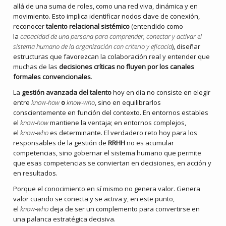
allá de una suma de roles, como una red viva, dinámica y en
movimiento. Esto implica identificar nodos clave de conexión,
reconocer
talento relacional sistémico
(entendido como
la
capacidad de una persona para comprender, conectar y activar el
sistema humano de la organización con criterio y eficacia
), diseñar
estructuras que favorezcan la colaboración real y entender que
muchas de las
decisiones críticas no fluyen por los canales
formales convencionales
.
La
gestión avanzada del talento
hoy en día no consiste en elegir
entre
know‑how
o
know‑who
, sino en equilibrarlos
conscientemente en función del contexto. En entornos estables
el
know‑how
mantiene la ventaja; en entornos complejos,
el
know‑who
es determinante. El verdadero reto hoy para los
responsables de la gestión de
RRHH
no es acumular
competencias, sino gobernar el sistema humano que permite
que esas competencias se conviertan en decisiones, en acción y
en resultados.
Porque el conocimiento en sí mismo no genera valor. Genera
valor cuando se conecta y se activa y, en este punto,
el
know‑who
deja de ser un complemento para convertirse en
una palanca estratégica decisiva.