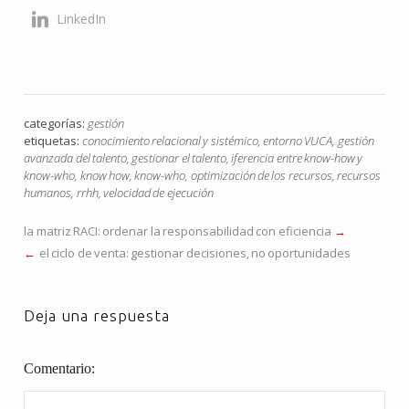
LinkedIn
categorías:
gestión
etiquetas:
conocimiento relacional y sistémico
,
entorno VUCA
,
gestión
avanzada del talento
,
gestionar el talento
,
iferencia entre know-how y
know-who
,
know how
,
know-who
,
optimización de los recursos
,
recursos
humanos
,
rrhh
,
velocidad de ejecución
la matriz RACI: ordenar la responsabilidad con eficiencia
el ciclo de venta: gestionar decisiones, no oportunidades
Deja una respuesta
Comentario