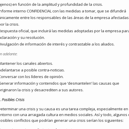
ajenos) en función de la amplitud y profundidad de la crisis.
Informe interno CONFIDENCIAL con las medidas a tomar, que se difundirá
únicamente entre los responsables de las áreas de la empresa afectadas
por la crisis.
Respuesta oficial, que incluirá las medidas adoptadas por la empresa par
aclaración y su resolución.
Divulgación de información de interés y contrastable a los aliados.
n adelante
:
Mantener los canales abiertos.
Adelantarse a posible contra-noticias.
Conversar con los líderes de opinión.
Generar información y contenidos que ‘desmantelen’ las causas que
originaron la crisis y desacrediten a sus autores.
. Posibles Crisis
eterminar una crisis y su causa es una tarea compleja, especialmente en
ntorno con una arraigada cultura en medios sociales. Así y todo, algunos 
osibles conflictos que podrían generar una crisis serían los siguientes: