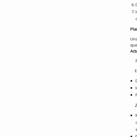
Pla
Una
que
Act
1
E
2