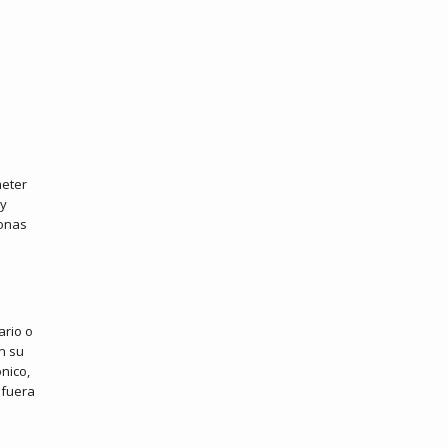
meter
 y
sonas
ario o
n su
ónico,
 fuera