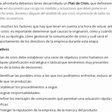
a afrontarla debemos tener desarrollado un
Plan de Crisis
, que definire
o «
el documento que recoge las medidas y actuaciones que deben ponerse en
ha antes, durante y después del estallido de una crisis, en previsión de todos los
ibles escenarios
«.
 muchos los factores que hay que tener en cuenta a la hora de actuar an
 crisis: es importante determinar qué causas la originaron, cómo y cuándo
l es su tipología, cómo gestionar la comunicación de crisis y cuál será el
portamiento de los directivos de la empresa durante esta etapa.
etivos
plan de crisis debe establecer una serie de objetivos (como haríamos en
lquier planificación estratégica o táctica) que tendremos muy presentes
es de la toma de decisiones:
Identificar las posibles crisis a las que nos podríamos enfrentar, incluso a
de que se produzcan.
Establecer los procedimientos a seguir.
Asignar responsabilidades.
Definir los mensajes de comunicación que permitan una actuación rápida 
eficaz.
Proteger la reputación de la empresa, de la marca y del producto.