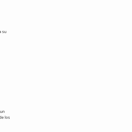
a su
 un
de los