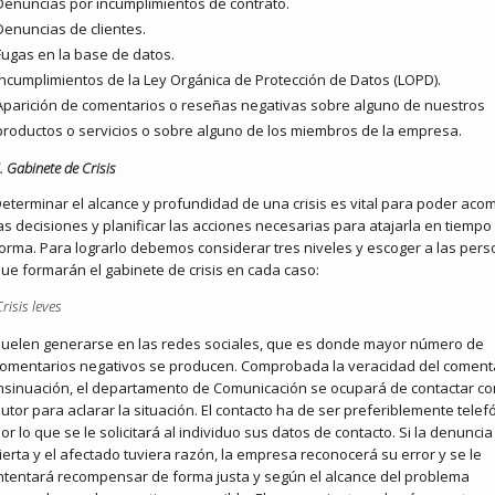
Denuncias por incumplimientos de contrato.
Denuncias de clientes.
Fugas en la base de datos.
Incumplimientos de la Ley Orgánica de Protección de Datos (LOPD).
Aparición de comentarios o reseñas negativas sobre alguno de nuestros
productos o servicios o sobre alguno de los miembros de la empresa.
. Gabinete de Crisis
eterminar el alcance y profundidad de una crisis es vital para poder aco
as decisiones y planificar las acciones necesarias para atajarla en tiempo
orma. Para lograrlo debemos considerar tres niveles y escoger a las per
ue formarán el gabinete de crisis en cada caso:
Crisis leves
uelen generarse en las redes sociales, que es donde mayor número de
omentarios negativos se producen. Comprobada la veracidad del coment
nsinuación, el departamento de Comunicación se ocupará de contactar co
utor para aclarar la situación. El contacto ha de ser preferiblemente telef
or lo que se le solicitará al individuo sus datos de contacto. Si la denuncia
ierta y el afectado tuviera razón, la empresa reconocerá su error y se le
ntentará recompensar de forma justa y según el alcance del problema