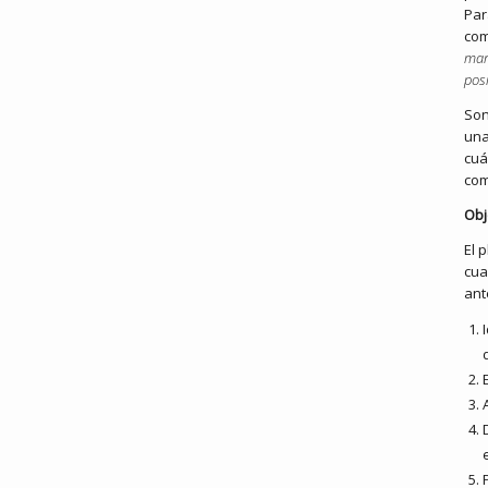
Par
com
marc
pos
Son
una
cuá
com
Obj
El 
cua
ant