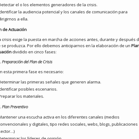
Detectar el o los elementos generadores de la crisis.
Identificar la audiencia potencial y los canales de comunicación para
dirigirnos a ella.
n de Actuación
 crisis exige la puesta en marcha de acciones antes, durante y después 
 se produzca. Por ello debemos anticiparnos en la elaboración de un
Pla
uación
dividido en cinco fases:
. Preparación del Plan de Crisis
n esta primera fase es necesario:
Determinar las primeras señales que generen alarma.
Identificar posibles escenarios.
Preparar los materiales.
. Plan Preventivo
Mantener una escucha activa en los diferentes canales (medios
convencionales y digitales, tipo redes sociales, webs, blogs, publicaciones
sector…)
Determinar los líderes de opinión.