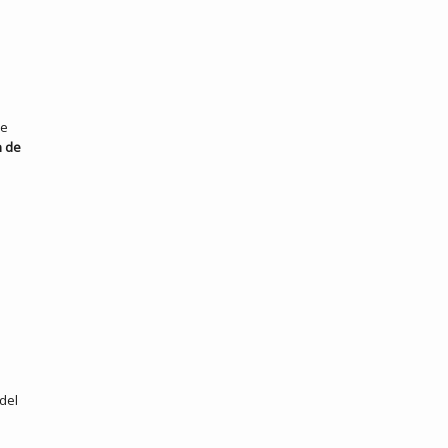
de
n de
 del