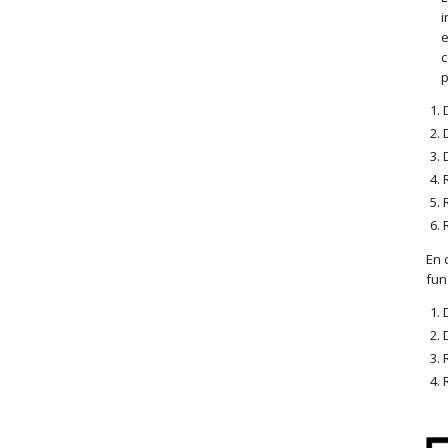
i
e
c
p
En 
fun