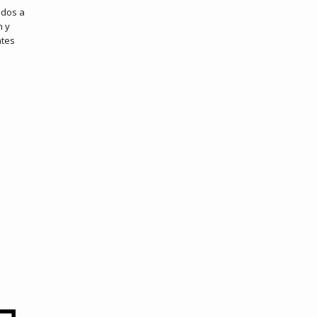
ados a
n y
ntes