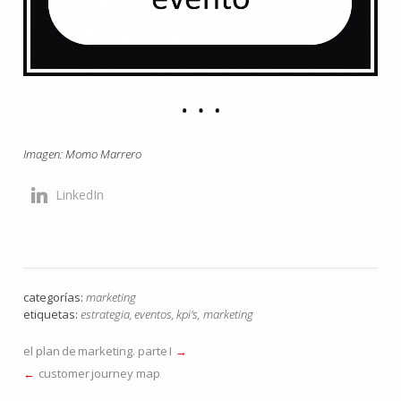
Imagen: Momo Marrero
LinkedIn
categorías:
marketing
etiquetas:
estrategia
,
eventos
,
kpi's
,
marketing
el plan de marketing. parte I
customer journey map