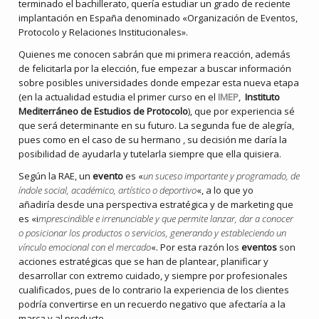
terminado el bachillerato, quería estudiar un grado de reciente
implantación en España denominado «Organización de Eventos,
Protocolo y Relaciones Institucionales».
Quienes me conocen sabrán que mi primera reacción, además
de felicitarla por la elección, fue empezar a buscar información
sobre posibles universidades donde empezar esta nueva etapa
(en la actualidad estudia el primer curso en el
IMEP
,
Instituto
Mediterráneo de Estudios de Protocolo
), que por experiencia sé
que será determinante en su futuro. La segunda fue de alegría,
pues como en el caso de su hermano , su decisión me daría la
posibilidad de ayudarla y tutelarla siempre que ella quisiera.
Según la RAE, un
evento
es «
un suceso importante y programado, de
índole social, académico, artístico o deportivo
«, a lo que yo
añadiría desde una perspectiva estratégica y de marketing que
es «i
mprescindible e irrenunciable y que permite lanzar, dar a conocer
o posicionar los productos o servicios, generando y estableciendo un
vínculo emocional con el mercado
«. Por esta razón los
eventos
son
acciones estratégicas que se han de plantear, planificar y
desarrollar con extremo cuidado, y siempre por profesionales
cualificados, pues de lo contrario la experiencia de los clientes
podría convertirse en un recuerdo negativo que afectaría a la
marca y al producto.