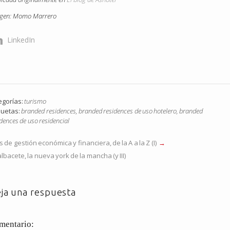
gen: Momo Marrero
LinkedIn
egorías:
turismo
quetas:
branded residences
,
branded residences de uso hotelero
,
branded
dences de uso residencial
’s de gestión económica y financiera, de la A a la Z (I)
albacete, la nueva york de la mancha (y III)
ja una respuesta
mentario