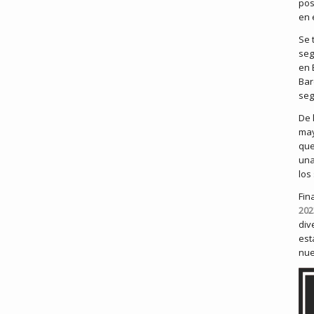
pos
en 
Se 
seg
en 
Bar
seg
De 
may
que
una
los
Fin
202
div
est
nue