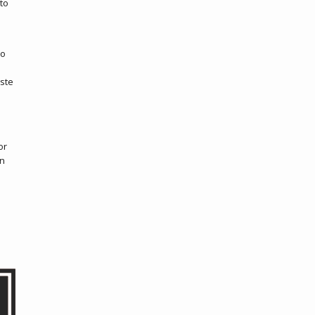
to
mo
ste
or
on