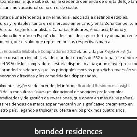
tpandemia, al que cabe sumar la creciente demanda de oferta de lujo tan
el turismo vacacional como en el de ciudad.
trata de una tendencia a nivel mundial, asociada a destinos estables,
uros y rentables, tanto en el mercado americano y en la Zona Caribe, co
Europa. Según los analistas, Canarias, Baleares, Andalucía, Madrid y
celona liderarán en España los destinos de mayor oferta y demanda en e
mento, por el valor que representan sus respectivas marcas.
la
Encuesta Global de Compradores 2022
elaborada por
Knight Frank
(la
or consultora inmobiliaria del mundo, con más de 532 oficinas) se deduce
 el 39 % de los compradores estaría dispuesto a pagar un mayor precio p
 branded residence y que los principales motivos para dicha inversión s
 servicios ofrecidos y las comodidades dispensadas.
almente, según se desprende del informe
Branded Residences Insight
3
de la consultora
Colliers
(multinacional de servicios profesionales
ersificados y de gestión de inversiones, que opera en más de 68 países),
as residencias de marca experimentarán un significativo crecimiento en
stro país, llegando a triplicar su oferta en los próximos cuatro años.