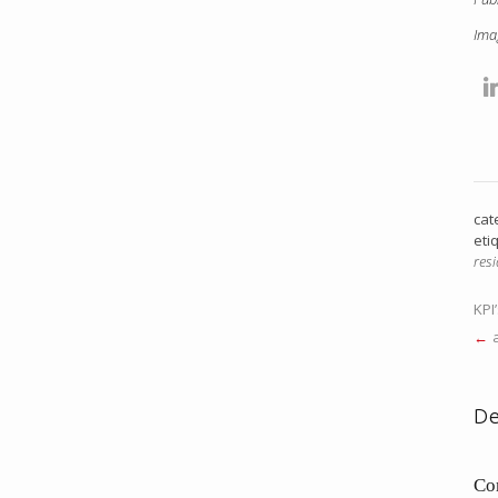
Ima
cat
eti
resi
KPI
De
Co