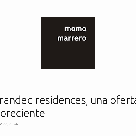
randed residences, una ofert
loreciente
io 22, 2024