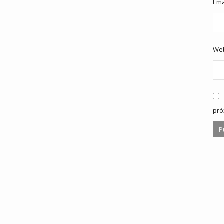
Ema
We
pró