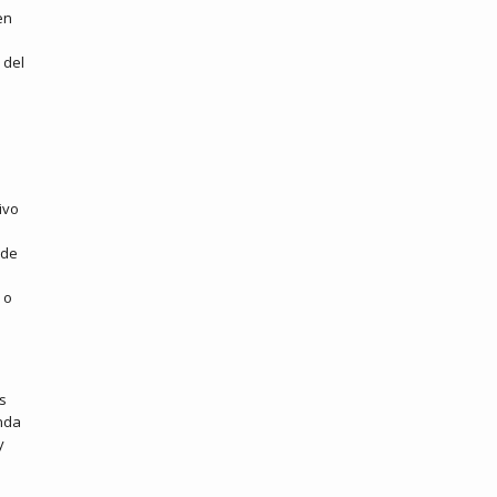
en
 del
ivo
 de
 o
s
nda
y