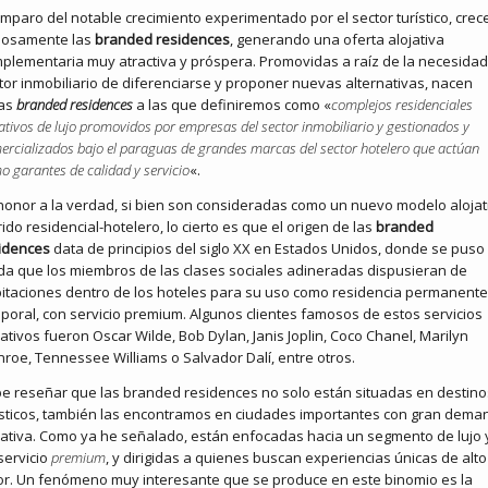
amparo del notable crecimiento experimentado por el sector turístico, crec
ilosamente las
branded residences
, generando una oferta alojativa
plementaria muy atractiva y próspera. Promovidas a raíz de la necesidad
tor inmobiliario de diferenciarse y proponer nuevas alternativas, nacen
tas
branded residences
a las que definiremos como «
complejos residenciales
jativos de lujo promovidos por empresas del sector inmobiliario y gestionados y
ercializados bajo el paraguas de grandes marcas del sector hotelero que actúan
o garantes de calidad y servicio
«.
honor a la verdad, si bien son consideradas como un nuevo modelo alojat
rido residencial-hotelero, lo cierto es que el origen de las
branded
idences
data de principios del siglo XX en Estados Unidos, donde se puso
a que los miembros de las clases sociales adineradas dispusieran de
itaciones dentro de los hoteles para su uso como residencia permanente
poral, con servicio premium. Algunos clientes famosos de estos servicios
jativos fueron Oscar Wilde, Bob Dylan, Janis Joplin, Coco Chanel, Marilyn
roe, Tennessee Williams o Salvador Dalí, entre otros.
e reseñar que las branded residences no solo están situadas en destino
ísticos, también las encontramos en ciudades importantes con gran dema
jativa. Como ya he señalado, están enfocadas hacia un segmento de lujo 
servicio
premium
, y dirigidas a quienes buscan experiencias únicas de alto
or. Un fenómeno muy interesante que se produce en este binomio es la