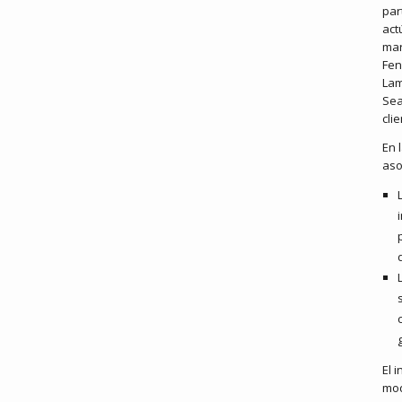
par
act
mar
Fen
Lam
Sea
cli
En 
aso
El 
mod