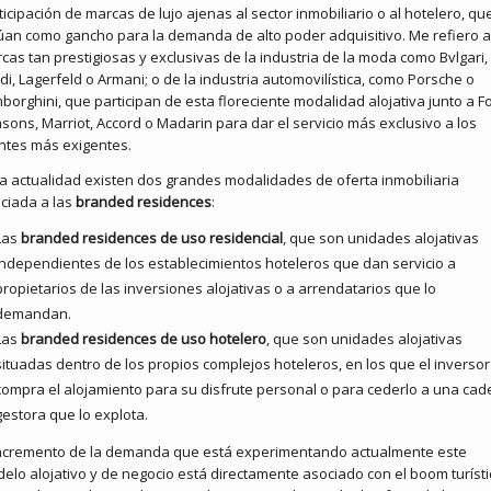
ticipación de marcas de lujo ajenas al sector inmobiliario o al hotelero, qu
úan como gancho para la demanda de alto poder adquisitivo. Me refiero a
cas tan prestigiosas y exclusivas de la industria de la moda como Bvlgari,
di, Lagerfeld o Armani; o de la industria automovilística, como Porsche o
borghini, que participan de esta floreciente modalidad alojativa junto a F
sons, Marriot, Accord o Madarin para dar el servicio más exclusivo a los
entes más exigentes.
la actualidad existen dos grandes modalidades de oferta inmobiliaria
ciada a las
branded residences
:
Las
branded residences de uso residencial
, que son unidades alojativas
independientes de los establecimientos hoteleros que dan servicio a
propietarios de las inversiones alojativas o a arrendatarios que lo
demandan.
Las
branded residences de uso hotelero
, que son unidades alojativas
situadas dentro de los propios complejos hoteleros, en los que el inversor
compra el alojamiento para su disfrute personal o para cederlo a una ca
gestora que lo explota.
incremento de la demanda que está experimentando actualmente este
elo alojativo y de negocio está directamente asociado con el boom turísti