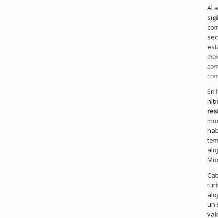
Al 
sig
com
sec
es
alo
com
com
En 
híb
res
mod
hab
tem
alo
Mon
Cab
tur
alo
un 
val