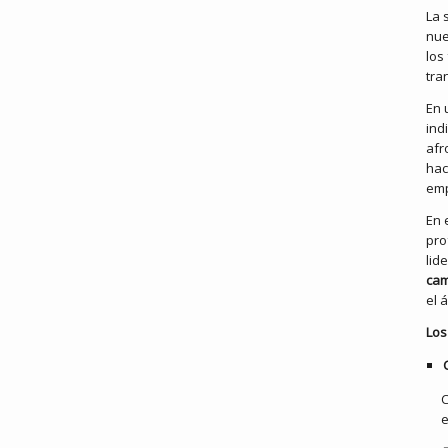
La 
nue
los
tra
En 
ind
afr
hac
emp
En 
pro
lid
cam
el 
Los
C
e