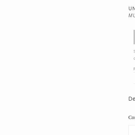
U
M
De
Co