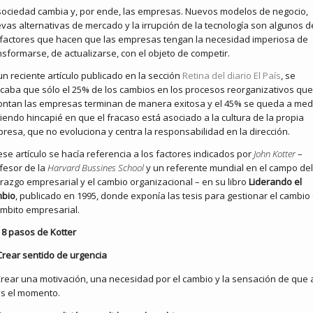
sociedad cambia y, por ende, las empresas. Nuevos modelos de negocio,
vas alternativas de mercado y la irrupción de la tecnología son algunos d
 factores que hacen que las empresas tengan la necesidad imperiosa de
nsformarse, de actualizarse, con el objeto de competir.
un reciente artículo publicado en la sección
Retina del diario El País
, se
icaba que sólo el 25% de los cambios en los procesos reorganizativos que
ontan las empresas terminan de manera exitosa y el 45% se queda a med
iendo hincapié en que el fracaso está asociado a la cultura de la propia
resa, que no evoluciona y centra la responsabilidad en la dirección.
ese artículo se hacía referencia a los factores indicados por
John Kotter
–
fesor de la
Harvard Bussines School
y un referente mundial en el campo del
erazgo empresarial y el cambio organizacional – en su libro
Liderando el
bio
, publicado en 1995, donde exponía las tesis para gestionar el cambio
ámbito empresarial.
 8 pasos de Kotter
Crear sentido de urgencia
rear una motivación, una necesidad por el cambio y la sensación de que
s el momento.