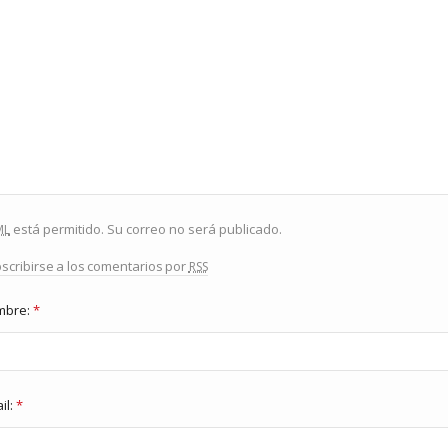
ml
está permitido. Su correo no será publicado.
rss
scribirse a los comentarios por
mbre:
*
il:
*