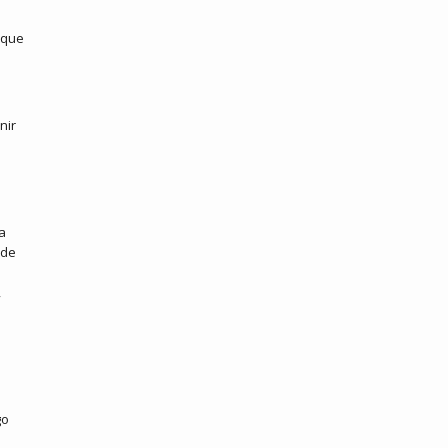
 que
nir
a
 de
,
go