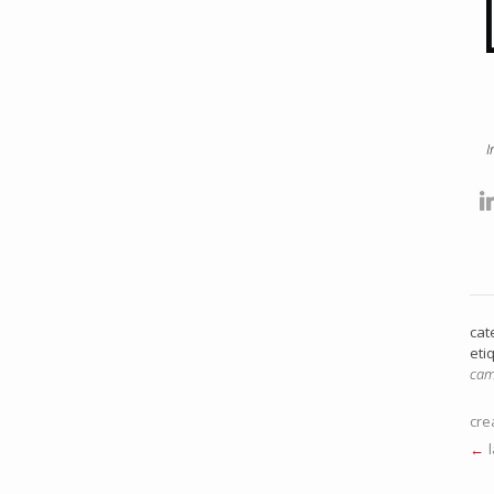
I
cat
eti
cam
cre