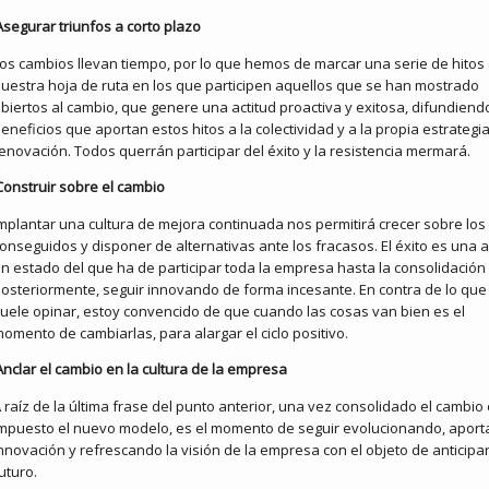
Asegurar triunfos a corto plazo
os cambios llevan tiempo, por lo que hemos de marcar una serie de hitos
uestra hoja de ruta en los que participen aquellos que se han mostrado
biertos al cambio, que genere una actitud proactiva y exitosa, difundiend
eneficios que aportan estos hitos a la colectividad y a la propia estrategi
enovación. Todos querrán participar del éxito y la resistencia mermará.
Construir sobre el cambio
mplantar una cultura de mejora continuada nos permitirá crecer sobre los
onseguidos y disponer de alternativas ante los fracasos. El éxito es una a
n estado del que ha de participar toda la empresa hasta la consolidación
osteriormente, seguir innovando de forma incesante. En contra de lo que
uele opinar, estoy convencido de que cuando las cosas van bien es el
omento de cambiarlas, para alargar el ciclo positivo.
Anclar el cambio en la cultura de la empresa
 raíz de la última frase del punto anterior, una vez consolidado el cambio
mpuesto el nuevo modelo, es el momento de seguir evolucionando, apor
nnovación y refrescando la visión de la empresa con el objeto de anticipar
uturo.