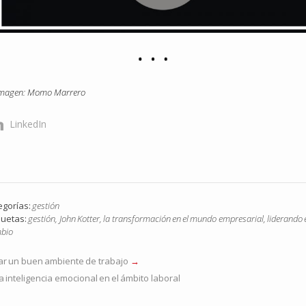
magen: Momo Marrero
LinkedIn
egorías:
gestión
quetas:
gestión
,
John Kotter
,
la transformación en el mundo empresarial
,
liderando 
bio
ar un buen ambiente de trabajo
la inteligencia emocional en el ámbito laboral