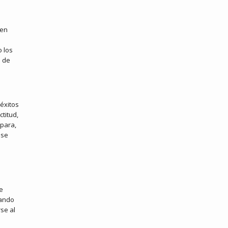
 en
o los
a de
 éxitos
ctitud,
 para,
 se
 e
tando
se al