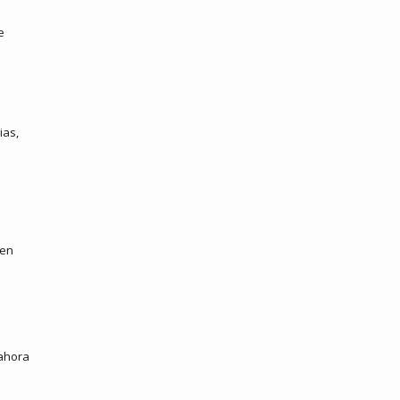
e
ias,
 en
 ahora